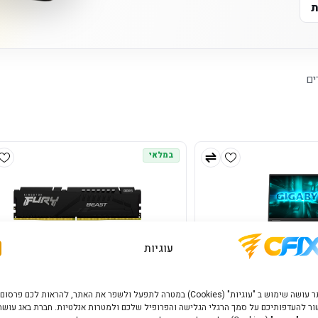
ת
ים
במלאי
עוגיות
האתר עושה שימוש ב "עוגיות" (Cookies) במטרה לתפעל ולשפר את האתר, להראות לכם פרסום
ר להעדפותיכם על סמך הרגלי הגלישה והפרופיל שלכם ולמטרות אנלטיות. חברת באג עושה
Gigabyte A16 AMD R7 260 32GB 1
זכרון למחשב נייח on Fury Beast 32GB