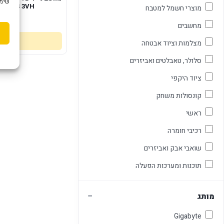
שימוש ב "עוגיות
GB IPS 3VH
מוצרי חשמל למטבח
99
מחשבים
מצלמות וציוד אבטחה
סלולר, טאבלטים ואביזרים
ציוד היקפי
קונסולות משחק
ראשי
רכיבי חומרה
שואבי אבק ואביזרים
תוכנות ומערכות הפעלה
−
מותג
Gigabyte