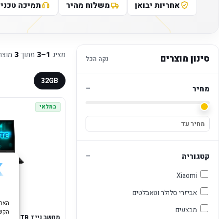
אחריות יבואן
משלוח מהיר
תמיכה טכני
מציג
1–3
מתוך
3
מוצר
סינון מוצרים
נקה הכל
32GB
−
מחיר
במלאי
−
קטגוריה
Xiaomi
אביזרי סלולר וטאבלטים
מבצעים
הקשו
מחשב נייד TB