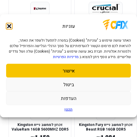
זכרון למחשב נייד 16GB SODIMM
זכרון למחשב נייח Kingston Fury
Beast RGB Expo 32GB 2X16
DDR5 5600Mhz Crucial
עוגיות
5600MHZ DDR5 CL36
1,982
978
₪
₪
האתר עושה שימוש ב "עוגיות" (Cookies) במטרה לתפעל ולשפר את האתר,
להראות לכם פרסום הקשור להעדפותיכם על סמך הרגלי הגלישה והפרופיל שלכם
הוסף לסל
הוסף לסל
ולמטרות אנלטיות. חברת באג עושה שימוש ב "עוגיות" (Cookies) שלה ושל צדדים
שלישיים. מידע נוסף ניתן למצוא ב
מדיניות הפרטיות
במלאי
במלאי
אישור
ביטול
העדפות
תקנון
זכרון למחשב נייח Kingston Fury
זכרון למחשב נייח Kingston
ValueRam 16GB 5600MHZ DDR5
Beast RGB 16GB DDR5
non-ECC C46
5600MHZ C36 EXPO