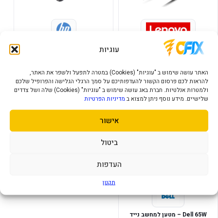
Lenovo 65W USB-C Wall
מטען מקורי למחשב נייד אייץ פי
עוגיות
Adapter – מטען קיר קומפקטי עם
HP 90W
Power Delivery
189
113
₪
₪
₪
230
האתר עושה שימוש ב "עוגיות" (Cookies) במטרה לתפעל ולשפר את האתר,
להראות לכם פרסום הקשור להעדפותיכם על סמך הרגלי הגלישה והפרופיל שלכם
הוסף לסל
הוסף לסל
ולמטרות אנלטיות. חברת באג עושה שימוש ב "עוגיות" (Cookies) שלה ושל צדדים
שלישיים. מידע נוסף ניתן למצוא ב
מדיניות הפרטיות
אישור
במלאי
ביטול
העדפות
תקנון
Dell 65W – מטען למחשב נייד