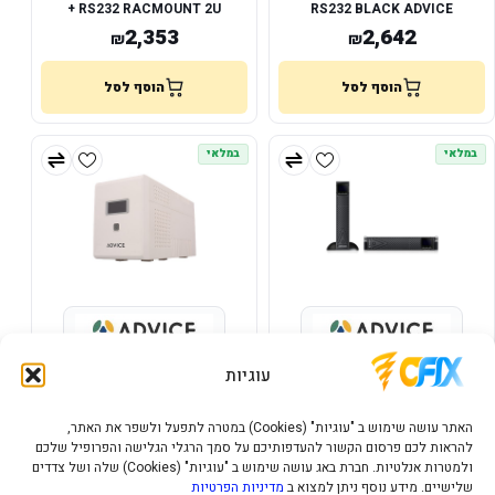
+ RS232 RACMOUNT 2U
RS232 BLACK ADVICE
2,353
2,642
₪
₪
הוסף לסל
הוסף לסל
במלאי
במלאי
UPS SV2000 SINE WAVE SMART
UPS AON1000-RM ONLINE 19"
עוגיות
VISION USB ADVICE
2U ADVICE
1,902
1,943
₪
₪
האתר עושה שימוש ב "עוגיות" (Cookies) במטרה לתפעל ולשפר את האתר,
להראות לכם פרסום הקשור להעדפותיכם על סמך הרגלי הגלישה והפרופיל שלכם
הוסף לסל
הוסף לסל
ולמטרות אנלטיות. חברת באג עושה שימוש ב "עוגיות" (Cookies) שלה ושל צדדים
שלישיים. מידע נוסף ניתן למצוא ב
מדיניות הפרטיות