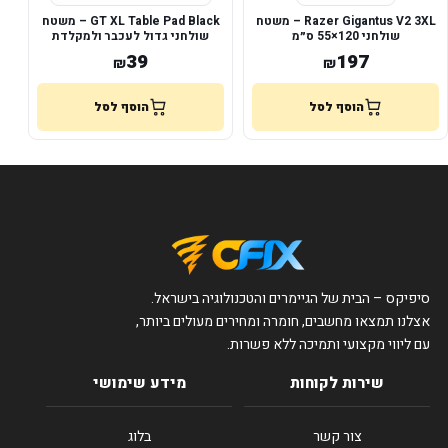
Razer Gigantus V2 3XL – משטח
GT XL Table Pad Black – משטח
שולחני 120×55 ס״מ
שולחני גדול לעכבר ולמקלדת
39
197
₪
₪
הוסף לסל
הוסף לסל
סיפיקס – הבית של הגיימרים והטכנולוגיה בישראל.
אצלנו תמצאו מחשבים, חומרה ומחירים מעולים ביותר,
עם ליווי מקצועי ותמיכה ללא פשרות.
שירות לקוחות
מידע שימושי
צור קשר
בלוג