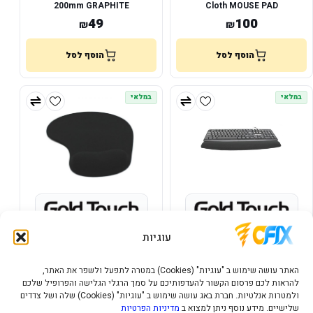
200mm GRAPHITE
Cloth MOUSE PAD
49
100
₪
₪
הוסף לסל
הוסף לסל
במלאי
במלאי
Gold Touch Gel Mouse Pad –
Gold Touch Gel Keyboard Pad
עוגיות
משטח עכבר עם כרית ג׳ל ארגונומית
20
26
₪
₪
האתר עושה שימוש ב "עוגיות" (Cookies) במטרה לתפעל ולשפר את האתר,
להראות לכם פרסום הקשור להעדפותיכם על סמך הרגלי הגלישה והפרופיל שלכם
הוסף לסל
הוסף לסל
ולמטרות אנלטיות. חברת באג עושה שימוש ב "עוגיות" (Cookies) שלה ושל צדדים
שלישיים. מידע נוסף ניתן למצוא ב
מדיניות הפרטיות