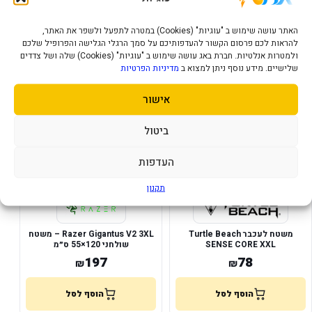
פד קטן לעכבר ומקלדת
Mouse Pad Medium Size Black
52
33
₪
₪
האתר עושה שימוש ב "עוגיות" (Cookies) במטרה לתפעל ולשפר את האתר,
להראות לכם פרסום הקשור להעדפותיכם על סמך הרגלי הגלישה והפרופיל שלכם
הוסף לסל
הוסף לסל
ולמטרות אנלטיות. חברת באג עושה שימוש ב "עוגיות" (Cookies) שלה ושל צדדים
שלישיים. מידע נוסף ניתן למצוא ב
מדיניות הפרטיות
אישור
במלאי
במלאי
ביטול
העדפות
תקנון
משטח לעכבר Turtle Beach
Razer Gigantus V2 3XL – משטח
SENSE CORE XXL
שולחני 120×55 ס״מ
197
78
₪
₪
הוסף לסל
הוסף לסל