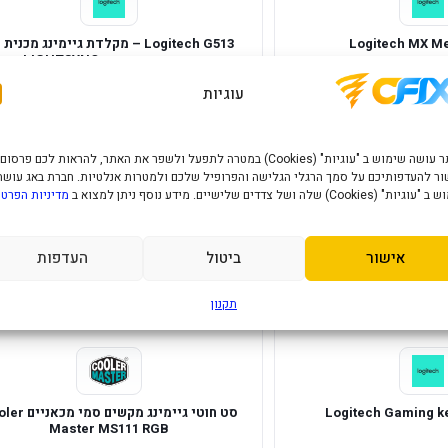
Logitech MX M
Logitech G513 – מקלדת גיימינג מכנית
מתגים אדומים ו-LIGHTSYNC
734
74
₪
₪
עוגיות
הוסף לסל
הוסף לסל
האתר עושה שימוש ב "עוגיות" (Cookies) במטרה לתפעל ולשפר את האתר, להראות לכם פרסום
ר להעדפותיכם על סמך הרגלי הגלישה והפרופיל שלכם ולמטרות אנלטיות. חברת באג עושה
במלאי
" (Cookies) שלה ושל צדדים שלישיים. מידע נוסף ניתן למצוא ב
מדיניות הפרטי
אישור
ביטול
העדפות
תקנון
Logitech Gaming k
סט חוטי גיימינג מקשים 
Master MS111 RGB