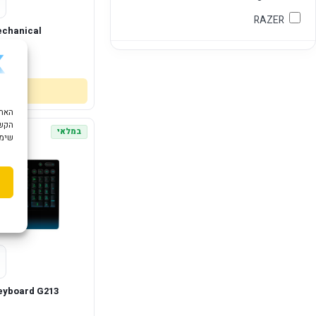
RAZER
echanical
7
הקשו
במלאי
שימוש ב "עוגיות
eyboard G213