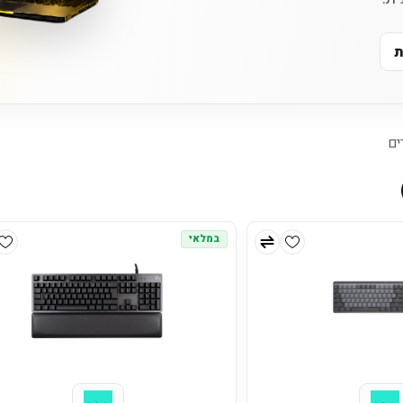
ת
ים
במלאי