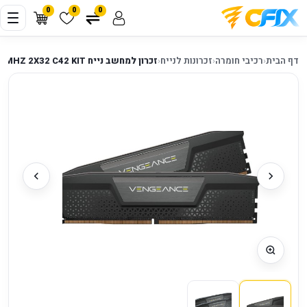
0
0
0
דף הבית
‹
רכיבי חומרה
‹
זכרונות לנייח
‹
זכרון למחשב נייח Corsair Vengeance 64GB DDR5 6400MHZ 2X32 C42 KIT