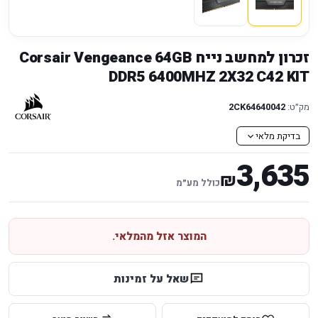
זכרון למחשב נייח Corsair Vengeance 64GB
DDR5 6400MHZ 2X32 C42 KIT
מק״ט:
2CK64640042
בדיקת מלאי
3,635
₪
כולל מע״מ
המוצר אזל מהמלאי.
שאל על זמינות