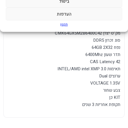
ביטול
זכרון למחשב נייח Corsair Vengeance
העדפות
64GB DDR5 6400MHZ 2X32 C42 KIT
תקנון
מק"ט יצרן CMK64GX5M2B6400C42
סוג זכרון DDR5
נפח 64GB 2X32
תדר שעון 6400Mhz
CAS Latency 42
תאימות INTEL/AMD intel XMP 3.0
ערוצים Dual
VOLTAGE 1.35V
צבע שחור
KIT כן
תקופת אחריות 3 שנים