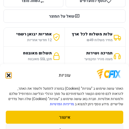
הוסף למועדפים
השווה מוצר
שאל על המוצר
עלות משלוח לכל ארץ
אחריות יבואן רשמי
מחיר משלוח ₪49
12 חודשי אחריות
תמיכה ושירות
תשלום מאובטח
מענה מהיר ומקצועי
תקן SSL מאובטח
עוגיות
תיאור מוצר
מפרט טכני
שאלות נפוצות
האתר עושה שימוש ב "עוגיות" (Cookies) במטרה לתפעל ולשפר את האתר,
להראות לכם פרסום הקשור להעדפותיכם על סמך הרגלי הגלישה והפרופיל שלכם
גודל זכרון
2X16-32GB
ולמטרות אנלטיות. חברת באג עושה שימוש ב "עוגיות" (Cookies) שלה ושל צדדים
שלישיים. מידע נוסף ניתן למצוא ב
מדיניות הפרטיות
קצב העברת נתונים
6400MHz
סוג זכרון
DDR5
אישור
צבע
שחור