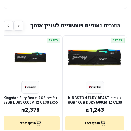
מוצרים נוספים שעשויים לעניין אותך
במלאי
במלאי
ז.לנייח KINGSTON FURY BEAST
ז.לנייח Kingston Fury Beast RGB
32GB DDR5 6000MHz CL30 Expo
RGB 16GB DDR5 6000MHZ CL30
Xmp
EXPO XMP
2,378
1,243
₪
₪
הוסף לסל
הוסף לסל