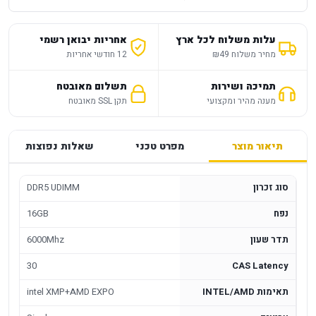
עלות משלוח לכל ארץ
אחריות יבואן רשמי
מחיר משלוח ₪49
12 חודשי אחריות
תמיכה ושירות
תשלום מאובטח
מענה מהיר ומקצועי
תקן SSL מאובטח
תיאור מוצר
מפרט טכני
שאלות נפוצות
סוג זכרון
DDR5 UDIMM
נפח
16GB
תדר שעון
6000Mhz
30
CAS Latency
תאימות INTEL/AMD
intel XMP+AMD EXPO