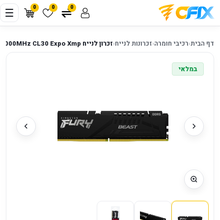
0
0
0
דף הבית
‹
רכיבי חומרה
‹
זכרונות לנייח
‹
זכרון לנייח Kingston Fury Beast DDR5 16GB 6000MHz CL30 Expo Xmp
במלאי