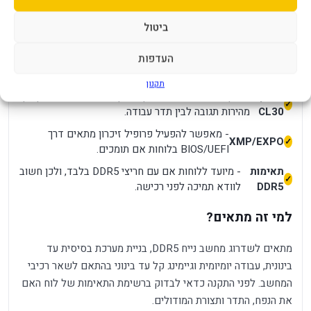
מודול
- פתרון נוח לשדרוג נקודתי או להרחבה עתידית במחשב
יחיד
שתומך ב-DDR5.
ביטול
- מספקת רוחב פס גבוה יותר לעומת זיכרונות
מהירות
העדפות
בסיסיים, במיוחד במערכות חדשות ובשימושים מרובי
6000MHz
משימות.
תקנון
תזמון
- נתון חשוב בבחירת זיכרון, בעיקר כאשר רוצים לאזן בין
CL30
מהירות תגובה לבין תדר עבודה.
- מאפשר להפעיל פרופיל זיכרון מתאים דרך
XMP/EXPO
BIOS/UEFI בלוחות אם תומכים.
תאימות
- מיועד ללוחות אם עם חריצי DDR5 בלבד, ולכן חשוב
DDR5
לוודא תמיכה לפני רכישה.
למי זה מתאים?
מתאים לשדרוג מחשב נייח DDR5, בניית מערכת בסיסית עד
בינונית, עבודה יומיומית וגיימינג קל עד בינוני בהתאם לשאר רכיבי
המחשב. לפני התקנה כדאי לבדוק ברשימת התאימות של לוח האם
את הנפח, התדר ותצורת המודולים.