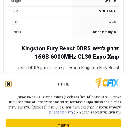
ערוצים
Single
1.1V
VOLTAGE
צבע
שחור
תקופת אחריות
3 שנים
זכרון לנייח Kingston Fury Beast DDR5
16GB 6000MHz CL30 Expo Xmp
Kingston Fury Beast הוא זיכרון לנייחים בתקן DDR5 בנפח
16GB כמודול יחיד, במהירות 6000MHz בתזמון CL30 עם פרופיל
XMP/EXPO. זהו שדרוג שמתמקד בשילוב בין נפח, מהירות
עוגיות
ותאימות למערכות נייחות עדכניות שתומכות בזיכרון DDR5.
האתר עושה שימוש ב "עוגיות" (Cookies) במטרה לתפעל ולשפר את האתר,
יתרונות מרכזיים
להראות לכם פרסום הקשור להעדפותיכם על סמך הרגלי הגלישה והפרופיל שלכם
ולמטרות אנלטיות. חברת באג עושה שימוש ב "עוגיות" (Cookies) שלה ושל צדדים
שלישיים. מידע נוסף ניתן למצוא ב
מדיניות הפרטיות
נפח
- מאפשר עבודה נוחה יותר עם מספר יישומים פתוחים,
16GB
משחקים ותוכנות כבדות בהתאם לרמת המערכת.
אישור