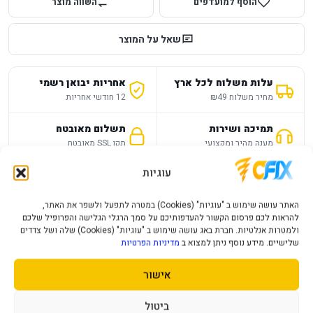
הוסף למועדפים
השווה מוצר
שאל על המוצר
עלות משלוח לכל ארץ
אחריות יבואן רשמי
מחיר משלוח ₪49
12 חודשי אחריות
תמיכה ושירות
תשלום מאובטח
מענה מהיר ומקצועי
תקן SSL מאובטח
עוגיות
תיאור מוצר
מפרט טכני
שאלות נפוצות
האתר עושה שימוש ב "עוגיות" (Cookies) במטרה לתפעל ולשפר את האתר,
להראות לכם פרסום הקשור להעדפותיכם על סמך הרגלי הגלישה והפרופיל שלכם
סוג זכרון
DDR5 UDIMM
ולמטרות אנלטיות. חברת באג עושה שימוש ב "עוגיות" (Cookies) שלה ושל צדדים
שלישיים. מידע נוסף ניתן למצוא ב
מדיניות הפרטיות
נפח
32GB - 2x16
אישור
תדר שעון
6000Mhz
ביטול
36
CAS Latency