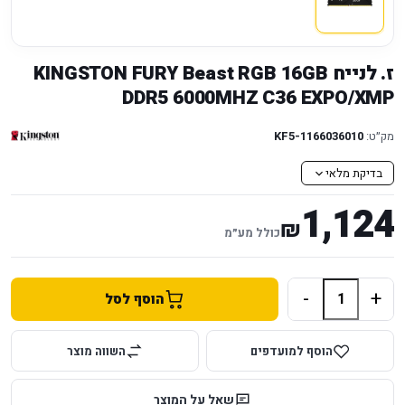
ז. לנייח KINGSTON FURY Beast RGB 16GB
DDR5 6000MHZ C36 EXPO/XMP
מק״ט:
KF5-1166036010
בדיקת מלאי
1,124
₪
כולל מע״מ
-
+
הוסף לסל
הוסף למועדפים
השווה מוצר
שאל על המוצר