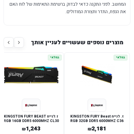
המחשב. לפני התקנה כדאי לבדוק ברשימת התאימות של לוח האם
את הנפח, התדר ותצורת המודולים.
מוצרים נוספים שעשויים לעניין אותך
במלאי
במלאי
ז. לנייח KINGSTON FURY Beast
ז.לנייח KINGSTON FURY BEAST
RGB 16GB DDR5 6000MHZ CL30
RGB 32GB DDR5 6000MHZ C36
EXPO XMP
EXPO/XMP
1,243
2,181
₪
₪