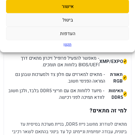
מודול
- פתרון נוח לשדרוג נקודתי או להרחבה עתידית במחשב
אישור
יחיד
שתומך ב-DDR5.
- מספקת רוחב פס גבוה יותר לעומת זיכרונות
ביטול
מהירות
בסיסיים, במיוחד במערכות חדשות ובשימושים מרובי
6000MHz
משימות.
העדפות
תזמון
- נתון חשוב בבחירת זיכרון, בעיקר כאשר רוצים לאזן בין
תקנון
CL36
מהירות תגובה לבין תדר עבודה.
- מאפשר להפעיל פרופיל זיכרון מתאים דרך
XMP/EXPO
BIOS/UEFI בלוחות אם תומכים.
תאורת
- מתאים למארזים עם חלון צד ולמערכות שבהן גם
RGB
המראה הפנימי חשוב.
תאימות
- מיועד ללוחות אם עם חריצי DDR5 בלבד, ולכן חשוב
DDR5
לוודא תמיכה לפני רכישה.
למי זה מתאים?
מתאים לשדרוג מחשב נייח DDR5, בניית מערכת בסיסית עד
בינונית, עבודה יומיומית וגיימינג קל עד בינוני בהתאם לשאר רכיבי