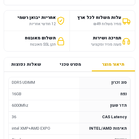
עלות משלוח לכל ארץ
אחריות יבואן רשמי
מחיר משלוח ₪49
12 חודשי אחריות
תמיכה ושירות
תשלום מאובטח
מענה מהיר ומקצועי
תקן SSL מאובטח
תיאור מוצר
מפרט טכני
שאלות נפוצות
סוג זכרון
DDR5 UDIMM
נפח
16GB
תדר שעון
6000Mhz
36
CAS Latency
תאימות INTEL/AMD
intel XMP+AMD EXPO