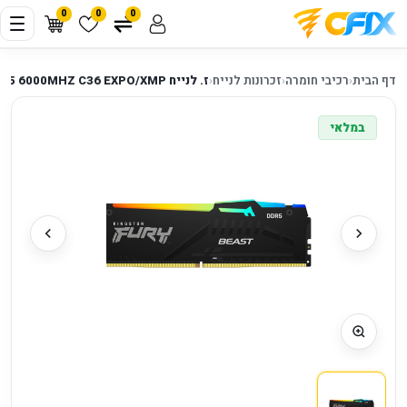
0
0
0
דף הבית
‹
רכיבי חומרה
‹
זכרונות לנייח
‹
ז. לנייח KINGSTON FURY Beast RGB 16GB DDR5 6000MHZ C36 EXPO/XMP
במלאי