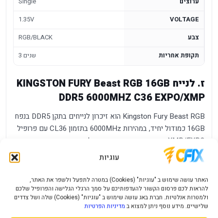
ערוצים
Single
1.35V
VOLTAGE
צבע
RGB/BLACK
תקופת אחריות
3 שנים
ז. לנייח KINGSTON FURY Beast RGB 16GB
DDR5 6000MHZ C36 EXPO/XMP
Kingston Fury Beast RGB הוא זיכרון לנייחים בתקן DDR5 בנפח
16GB כמודול יחיד, במהירות 6000MHz בתזמון CL36 עם פרופיל
XMP/EXPO. זהו שדרוג שמתמקד בשילוב בין נפח, מהירות
ותאימות למערכות נייחות עדכניות שתומכות בזיכרון DDR5.
עוגיות
יתרונות מרכזיים
האתר עושה שימוש ב "עוגיות" (Cookies) במטרה לתפעל ולשפר את האתר,
להראות לכם פרסום הקשור להעדפותיכם על סמך הרגלי הגלישה והפרופיל שלכם
נפח
- מאפשר עבודה נוחה יותר עם מספר יישומים פתוחים,
ולמטרות אנלטיות. חברת באג עושה שימוש ב "עוגיות" (Cookies) שלה ושל צדדים
16GB
משחקים ותוכנות כבדות בהתאם לרמת המערכת.
שלישיים. מידע נוסף ניתן למצוא ב
מדיניות הפרטיות