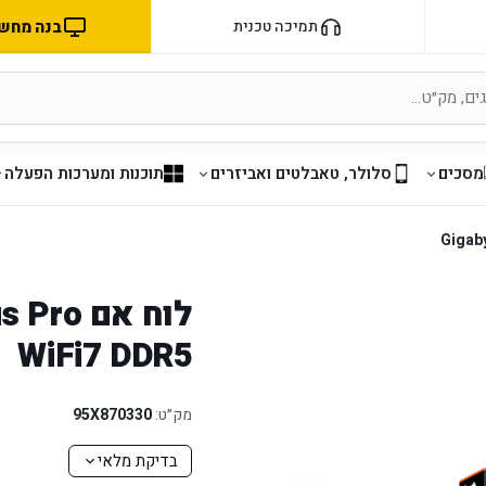
בנה מחשב 
תמיכה טכנית
מסכים
סלולר, טאבלטים ואביזרים
תוכנות ומערכות הפעלה
לוח אם 
WiFi7 DDR5
מק״ט:
95X870330
בדיקת מלאי