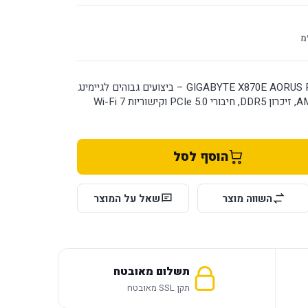
מ
לוח אם GIGABYTE X870E AORUS PRO WIFI7 DDR5 – ביצועים גבוהים לגיימינג
ויצירה, תמיכה ב-AMD Ryzen, זיכרון DDR5, חיבורי PCIe 5.0 וקישוריות Wi-Fi 7
הוסף לסל
השווה מוצר
שאל על המוצר
תשלום מאובטח
תקן SSL מאובטח