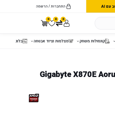
עם AI
התחברות / הרשמה
0
0
0
קונסולות משחק
מצלמות וציוד אבטחה
בלוג
Gigabyte X870E Aorus Pro