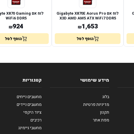
G
לוח אם Gigabyte X870E Aorus Pro
לוח אם e X870 Gaming
WiFi6 DDR5
X3D AMD AM5 ATX WiFi7 DDR5
924
1,653
₪
₪
הוסף לסל
הוסף לסל
מידע שימושי
קטגוריות
בלוג
מחשבים נייחים
מדיניות פרטיות
מחשבים ניידים
תקנון
ציוד היקפי
מפת אתר
רכיבים
מחשבי גיימינג