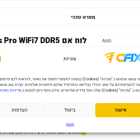
מפרט טכני
לוח אם Gigabyte X870E Aorus Pro WiFi7 DDR5
AM5
ATX
עוגיות
X870
שצריכות בסיס חזק, חיבורי PCIe עדכניים וחיבור אלחוטי מהיר.
DDR5
האתר עושה שימוש ב "עוגיות" (Cookies) במטרה לתפעל ולשפר את האתר, להראות לכם פרסום
ר להעדפותיכם על סמך הרגלי הגלישה והפרופיל שלכם ולמטרות אנלטיות. חברת באג עושה
יתרונות מרכזיים
" (Cookies) שלה ושל צדדים שלישיים. מידע נוסף ניתן למצוא ב
מדיניות הפרטי
ערכת שבבים AMD X870E לפלטפורמת AM5 תואמת.
אישור
ביטול
העדפות
תמיכה בזיכרון DDR5.
קישוריות Wi-Fi 7 מובנית.
תקנון
מתאים למערכות גיימינג ויצירת תוכן עם רכי