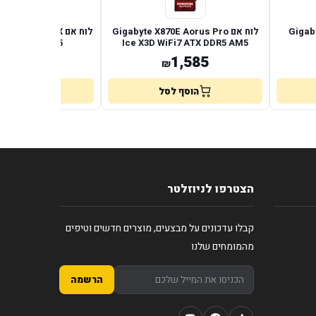
Gigabyt
לוח אם Gigabyte X870E Aorus Pro
לוח אם aming X AX
 WiFi BT DDR5
Ice X3D WiFi7 ATX DDR5 AM5
660
1,585
₪
₪
הוסף לסל
הוסף לס
הצטרפו לניוזלטר
קבלו עדכונים על מבצעים, מוצרים חדשים וטיפים
מהמומחים שלנו
הרשמה