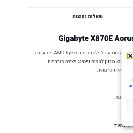
שאלות נפוצות
Gigabyte X870E AORUS PRO WIFI7 DDR5 הוא לוח אם לפלטפורמת AMD Ryzen עם ערכת
שבבים X870E, זיכרון DDR5 וקישוריות Wi-Fi 7. הוא מכוון לבניות גיימינג ויצירה מודרניות
ות
בים חדשים.