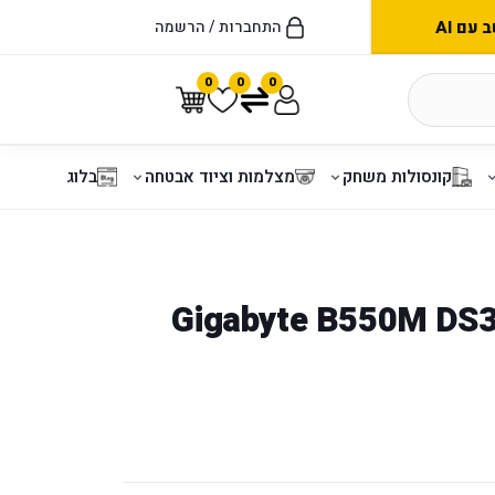
עם AI
התחברות / הרשמה
0
0
0
קונסולות משחק
מצלמות וציוד אבטחה
בלוג
Gigabyte B550M DS3H 1.7