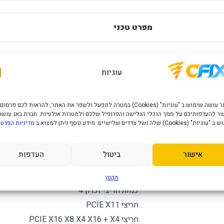
מפרט טכני
לוח אם Gigabyte B550M DS3H 1.7 DDR4
AM4
עוגיות
MICRO ATX
תושבת RYZEN AM4
ערכת שבבים AMD B550
B550
האתר עושה שימוש ב "עוגיות" (Cookies) במטרה לתפעל ולשפר את האתר, להראות לכם פרסום
ר להעדפותיכם על סמך הרגלי הגלישה והפרופיל שלכם ולמטרות אנלטיות. חברת באג עושה
מק"ט יצרן B550M DS3H 1.7
DDR4
" (Cookies) שלה ושל צדדים שלישיים. מידע נוסף ניתן למצוא ב
מדיניות הפרטי
גודל לוח Micro ATX
תמיכה במעבדים AMD Ryzen™ 5000 Series/ 3rd Gen Ryzen™
אישור
ביטול
העדפות
סוג זכרון DDR4
תמיכה במקסימום תדר שעון 4000
תקנון
כמות חריצי זכרון 4
חריצי PCIE X11
חריצי PCIE X16 X8 X4 X16 + X4