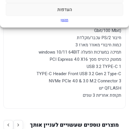
WIFIRealtek® Wi-Fi 6E RTL8852CE (PCB rev. 1.0)
BlueTooth BT 5.2
העדפות
RAID 0/1/10
תקנון
כרטיס רשת קווי Realtek® 2.5GbE LAN chip ( 2.5 Gbit/ 1
Gbit/100 Mbit)
חיבור PS/2 עכבר/מקלדת
כמות חיבורי מאורר מארז 3
תמיכה במערכות הפעלה windows 10/11 64BIT
ממשק כרטיס מסך PCI Express 4.0 X16
USB 3.2 TYPE-C 1
TYPE-C Header Front USB 3.2 Gen 2 Type-C
NVMe PCIe 4.0 & 3.0 M.2 Connector 3
QFLASH יש
תקופת אחריות 3 שנים
מוצרים נוספים שעשויים לעניין אותך