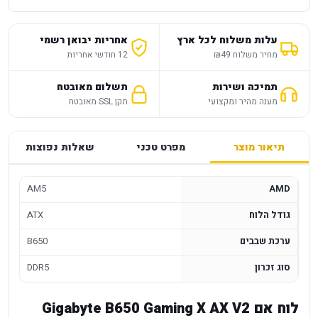
עלות משלוח לכל ארץ
אחריות יבואן רשמי
מחיר משלוח ₪49
12 חודשי אחריות
תמיכה ושירות
תשלום מאובטח
מענה מהיר ומקצועי
תקן SSL מאובטח
תיאור מוצר
מפרט טכני
שאלות נפוצות
AM5
AMD
גודל הלוח
ATX
ערכת שבבים
B650
סוג זכרון
DDR5
לוח אם Gigabyte B650 Gaming X AX V2