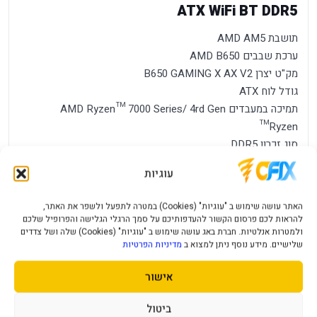
ATX WiFi BT DDR5
תושבת AMD AM5
ערכת שבבים AMD B650
מק"ט יצרן B650 GAMING X AX V2
גודל לוח ATX
תמיכה במעבדים AMD Ryzen™ 7000 Series/ 4rd Gen
Ryzen™
סוג זכרון DDR5
תמיכה במקסימום תדר שעון 8000
עוגיות
כמות חריצי זכרון 4
חריצי PCIE X16 X8 X4X16+X1+X1
האתר עושה שימוש ב "עוגיות" (Cookies) במטרה לתפעל ולשפר את האתר,
חיבור HDMI 1
להראות לכם פרסום הקשור להעדפותיכם על סמך הרגלי הגלישה והפרופיל שלכם
חיבור Display port 1
ולמטרות אנלטיות. חברת באג עושה שימוש ב "עוגיות" (Cookies) שלה ושל צדדים
שלישיים. מידע נוסף ניתן למצוא ב
מדיניות הפרטיות
כמה מסכים ניתן לחבר בו זמנית 1
שמע Realtek® Audio CODEC
אישור
SATA 3 4
USB 3.1/3.2 TYPE-C 1
ביטול