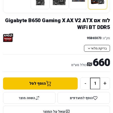
לוח אם Gigabyte B650 Gaming X AX V2 ATX
WiFi BT DDR5
מק״ט:
95B65073
בדיקת מלאי
660
₪
כולל מע״מ
-
+
הוסף לסל
הוסף למועדפים
השווה מוצר
שאל על המוצר