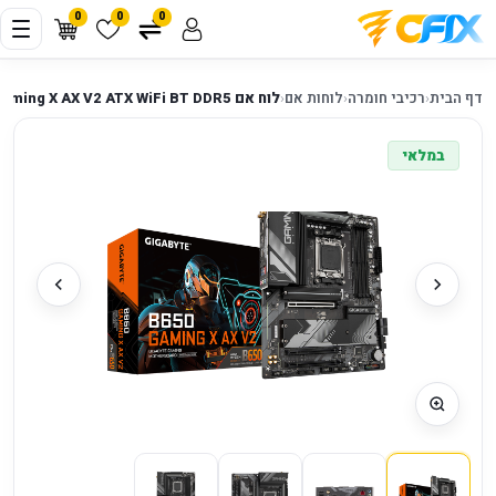
0
0
0
דף הבית
‹
רכיבי חומרה
‹
לוחות אם
‹
לוח אם Gigabyte B650 Gaming X AX V2 ATX WiFi BT DDR5
במלאי