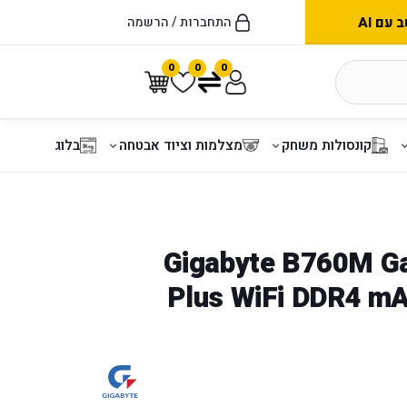
עם AI
התחברות / הרשמה
0
0
0
קונסולות משחק
מצלמות וציוד אבטחה
בלוג
Gigabyte B760M Gaming
Plus WiFi DDR4 m