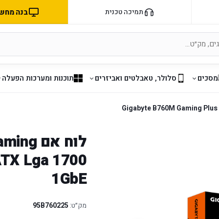
בנה מחשב 
תמיכה טכנית
מסכים
סלולר, טאבלטים ואביזרים
תוכנות ומערכות הפעלה
לוח אם 
ATX Lga 1700
1GbE
מק״ט:
95B760225