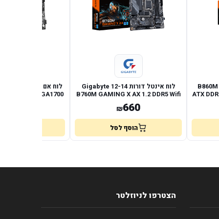
B860M G-
לוח אינטל דורות 12-14 Gigabyte
לוח אם אינטל
TX DP HDMI LGA1700
B760M GAMING X AX 1.2 DDR5 Wifi
ATX DDR
BT
488
660
₪
₪
הוסף לסל
הוסף לס
הצטרפו לניוזלטר