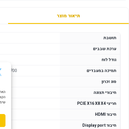
תיאור מוצר
תושבת
ערכת שבבים
גודל לוח
תמיכה במעבדים
4 LGA1700
סוג זכרון
חיבורי תצוגה
הקשו
שימוש ב "עוגיות
חריצי PCIE X16 X8 X4
חיבור HDMI
חיבור Display port