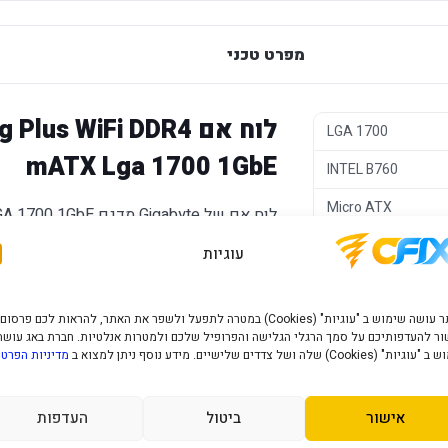
מפרט טכני
לוח אם s WiFi DDR4
LGA 1700
mATX Lga 1700 1GbE
INTEL B760
Micro ATX
Intel GEN 12/13/1
עוגיות
לשדרוג מערכת קיימת, כאשר חשוב לבחור לו
DDR4
של המשתמש.
האתר עושה שימוש ב "עוגיות" (Cookies) במטרה לתפעל ולשפר את האתר, להראות לכם פרסום
1X Display Port
ר להעדפותיכם על סמך הרגלי הגלישה והפרופיל שלכם ולמטרות אנלטיות. חברת באג עושה
יתרונות מרכזיים
" (Cookies) שלה ושל צדדים שלישיים. מידע נוסף ניתן למצוא ב
מדיניות הפרטי
X16+X1+X1
ערכת שבבים B760
- בסיס ברור לבניית מע
1
אישור
ביטול
העדפות
תמיכה בזיכרון
- בחירה טובה למי שרוצה 
1
DDR4
לפלטפורמת DDR5.