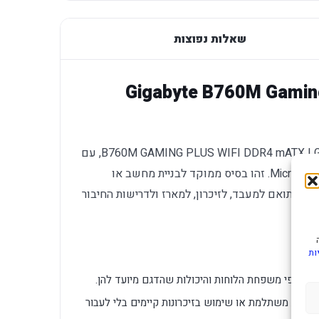
שאלות נפוצות
Gigabyte B760M Gaming Plu
לוח אם של Gigabyte מדגם B760M GAMING PLUS WIFI DDR4 mATX LGA 1700 1GbE, עם
ערכת השבבים B760, זיכרון DDR4, תצורת Micro-ATX. זהו בסיס ממוקד לבניית מחשב או
ח שתואם למעבד, לזיכרון, למארז ולדרישות החיבור
ות
רכת לפי משפחת הלוחות והיכולות שהדגם מיועד להן.
מערכת משתלמת או שימוש בזיכרונות קיימים בלי לעבור