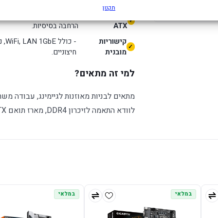
תקנון
Realtek® Audio C
תצורת Micro-
- מאפשר בנייה קומפקטית 
ATX
הרחבה בסיסיות.
קישוריות
- כ
מובנית
חיצוניים.
למי זה מתאים?
מתאים לבניות מאוזנות לגיימינג, עבודה משר
לוודא התאמה לזיכרון DDR4, מארז תואם Micro-ATX.
במלאי
במלאי