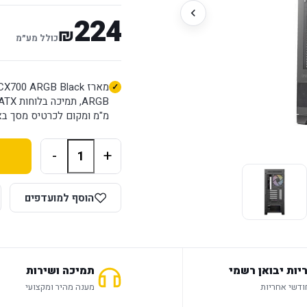
224
₪
כולל מע״מ
מ"מ ומקום לכרטיס מסך באורך עד 410 מ"מ. 
-
+
הוסף למועדפים
יות יבואן רשמי
תמיכה ושירות
מענה מהיר ומקצועי