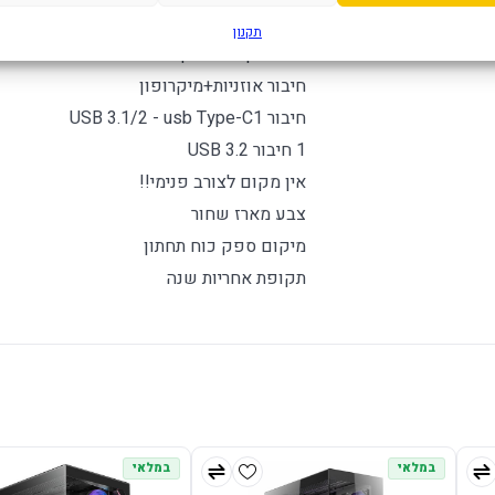
1 חיבורי USB 3.0
תקנון
גובה מקסימלי לקירור מעבד במ"מ 160
חיבור אוזניות+מיקרופון
חיבור USB 3.1/2 - usb Type-C1
1 חיבור USB 3.2
אין מקום לצורב פנימי!!
צבע מארז שחור
מיקום ספק כוח תחתון
תקופת אחריות שנה
במלאי
במלאי