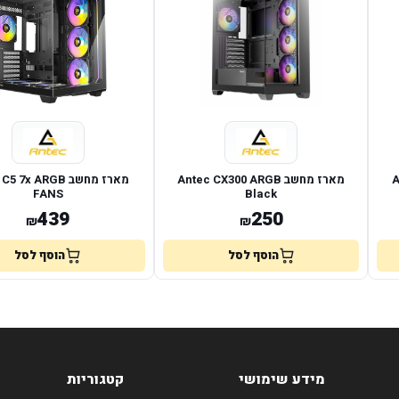
A
מארז מחשב Antec CX300 ARGB
מארז מחשב  7x ARGB
FANS
Black
439
250
₪
₪
הוסף לסל
הוסף לסל
מידע שימושי
קטגוריות