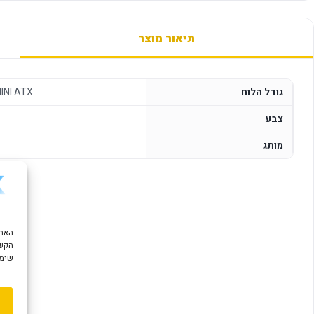
תיאור מוצר
גודל הלוח
INI ATX
צבע
מותג
הקשו
שימוש ב "עוגיות