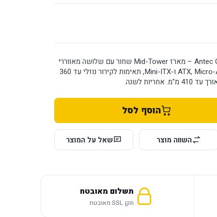
מארז Antec CX700 ARGB Black – מארז Mid-Tower שחור עם שלושה מאווררי
ARGB, תמיכה בלוחות ATX, Micro-ATX ו-Mini-ITX, תאימות לקירור נוזלי עד 360
אחריות לשנה.
הוסף לסל
השווה מוצר
שאל על המוצר
תשלום מאובטח
תקן SSL מאובטח