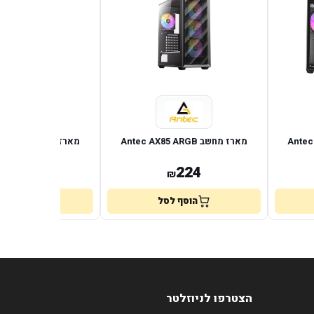
Antec C5
מארז מחשב Antec AX85 ARGB
מארז מחשב E
ARGB
224
224
₪
₪
הוסף לסל
הוסף לס
הצטרפו לניוזלטר