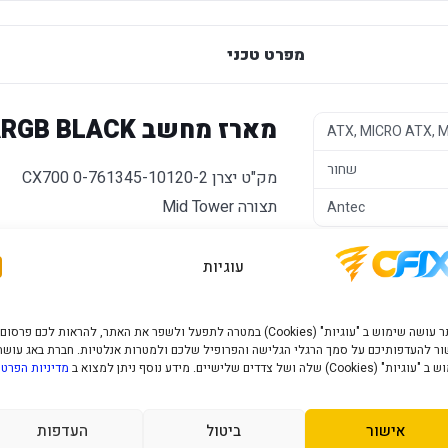
מפרט טכני
מארז מחשב Antec CX700 ARGB BLACK
ATX, MICRO ATX, M
שחור
מק"ט יצרן 0-761345-10120-2 CX700
תצורה Mid Tower
Antec
גודל לוח נתמך ATX, micro-ATX ,mini-ITX
גובה במ"מ 486
עוגיות
אורך במ"מ 210
רוחב 436
האתר עושה שימוש ב "עוגיות" (Cookies) במטרה לתפעל ולשפר את האתר, להראות לכם פרסום
מקום לקירור נוזלי עד 360 מ"מ
ר להעדפותיכם על סמך הרגלי הגלישה והפרופיל שלכם ולמטרות אנלטיות. חברת באג עושה
" (Cookies) שלה ושל צדדים שלישיים. מידע נוסף ניתן למצוא ב
מדיניות הפרטי
מאווררים 12 ס"מ במארז 3X ARGB 120mm
מקום לתוספת מאוררים 120/1406X120
אישור
ביטול
העדפות
גודל מקסימלי לכרטיס מסך במ"מ 410