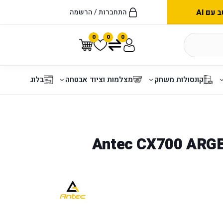
עם AI
התחברות / הרשמה
0
0
0
קונסולות משחק
מצלמות וציוד אבטחה
בלוג
ארז מחשב Antec CX700 ARGB