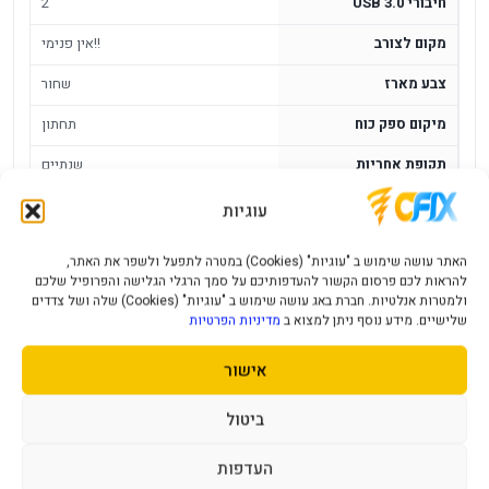
חיבורי USB 3.0
2
מקום לצורב
אין פנימי!!
צבע מארז
שחור
מיקום ספק כוח
תחתון
תקופת אחריות
שנתיים
עוגיות
מארז Antec Performance 1 Silent Full
Tower E-ATX Case
האתר עושה שימוש ב "עוגיות" (Cookies) במטרה לתפעל ולשפר את האתר,
להראות לכם פרסום הקשור להעדפותיכם על סמך הרגלי הגלישה והפרופיל שלכם
מארז Antec Performance 1 Silent Full Tower E-ATX מיועד
ולמטרות אנלטיות. חברת באג עושה שימוש ב "עוגיות" (Cookies) שלה ושל צדדים
שלישיים. מידע נוסף ניתן למצוא ב
מדיניות הפרטיות
למערכות גדולות שבהן חשוב לשלב בין מרחב פנימי לשקט עבודה.
התמיכה ב-E-ATX ותצורת Full Tower הופכות אותו לבחירה
אישור
מתאימה לתחנות עבודה, מחשבים חזקים ומערכות עם רכיבים
גדולים.
ביטול
יתרונות מרכזיים
העדפות