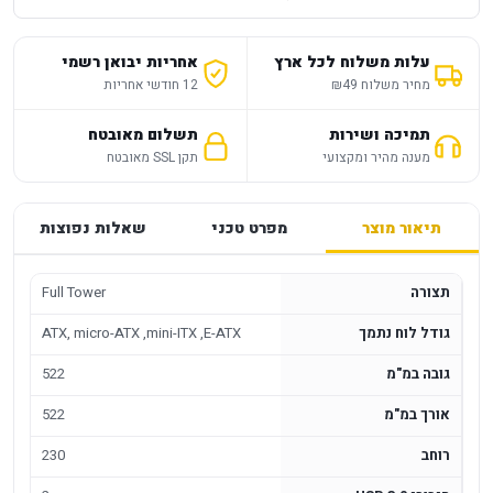
עלות משלוח לכל ארץ
אחריות יבואן רשמי
מחיר משלוח ₪49
12 חודשי אחריות
תמיכה ושירות
תשלום מאובטח
מענה מהיר ומקצועי
תקן SSL מאובטח
תיאור מוצר
מפרט טכני
שאלות נפוצות
תצורה
Full Tower
גודל לוח נתמך
ATX, micro-ATX ,mini-ITX ,E-ATX
גובה במ"מ
522
אורך במ"מ
522
רוחב
230