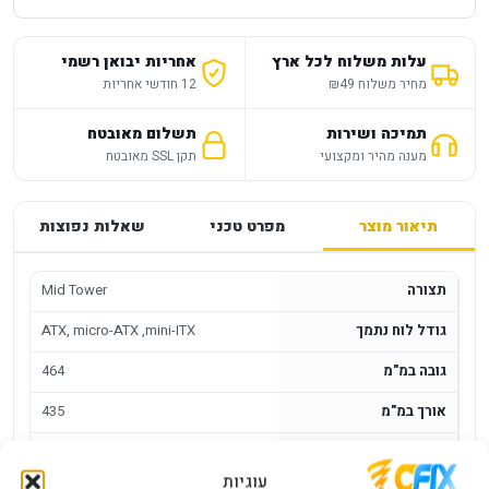
עלות משלוח לכל ארץ
אחריות יבואן רשמי
מחיר משלוח ₪49
12 חודשי אחריות
תמיכה ושירות
תשלום מאובטח
מענה מהיר ומקצועי
תקן SSL מאובטח
תיאור מוצר
מפרט טכני
שאלות נפוצות
תצורה
Mid Tower
גודל לוח נתמך
ATX, micro-ATX ,mini-ITX
גובה במ"מ
464
אורך במ"מ
435
רוחב
204
עוגיות