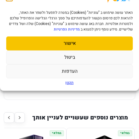
חיבורי USB 3.0
2
חיבור
אוזניות+מיקרופון
האתר עושה שימוש ב "עוגיות" (Cookies) במטרה לתפעל ולשפר את האתר,
להראות לכם פרסום הקשור להעדפותיכם על סמך הרגלי הגלישה והפרופיל שלכם
צבע מארז
שחור
ולמטרות אנלטיות. חברת באג עושה שימוש ב "עוגיות" (Cookies) שלה ושל צדדים
שלישיים. מידע נוסף ניתן למצוא ב
מדיניות הפרטיות
מיקום ספק כוח
תחתון
אישור
תקופת אחריות
שנתיים
ביטול
מארז Cooler Master Elite 600 ATX mid-
העדפות
tower USB-C Airflow White
תקנון
פרטי המוצר יעודכנו בקרוב.
מוצרים נוספים שעשויים לעניין אותך
במלאי
במלאי