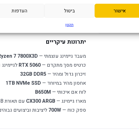
B650M
המחשב בנוי על לוח אם
B650M
, שמספק בס
אישור
ביטול
העדפות
AMD AM5
מתקדמות ושדרוגים עתידיים. מארז
0 ARGB
תקנון
תאורת ARGB, וספק כוח
700W
מספק יציבות
Micro ATX
יתרונות עיקריים
מעבד גיימינג עוצמתי —
yzen 7 7800X3D
כרטיס מסך מתקדם —
RTX 5060
לגיימינג 
זיכרון גדול ומהיר —
32GB DDR5
אחסון מהיר במיוחד —
1TB NVMe SSD
לוח אם איכותי —
B650M
מארז גיימינג —
CX300 ARGB
עם תאורת ARGB
ספק כוח —
700W
ליציבות וביצועים גבוהים