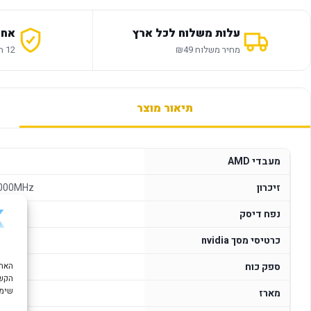
עלות משלוח לכל ארץ
אחר
מחיר משלוח ₪49
12 חודשי אחריות
תיאור מוצר
מעבדי AMD
זיכרון
6000MHz
נפח דיסק
כרטיסי מסך nvidia
ספק כוח
הקשו
שימוש ב "עוגיות
מארז