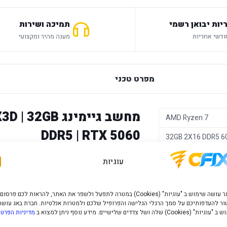
יות יבואן רשמי
תמיכה ושירות
מענה מהיר ומקצועי
מפרט טכני
מחשב גיימינג B
AMD Ryzen 7
DDR5 | RTX 5060
32GB 2X16 DDR5 
1TB NVMe SSD
מחשב גיימינג חזק במיוחד, מיועד לגיימר
עוגיות
במשחקים, עבודה מתקדמת, סטרימינג וערי
RTX 5060
7800X3D
, זיכרון מהיר וגדול
32GB DDR5
, 
700W
האתר עושה שימוש ב "עוגיות" (Cookies) במטרה לתפעל ולשפר את האתר, להראות לכם פרסום
NVIDIA GeForce RTX 5060
— שילוב עוצמ
ר להעדפותיכם על סמך הרגלי הגלישה והפרופיל שלכם ולמטרות אנלטיות. חברת באג עושה
" (Cookies) שלה ושל צדדים שלישיים. מידע נוסף ניתן למצוא ב
מדיניות הפרטי
CX300 ARGB
גבוהים.