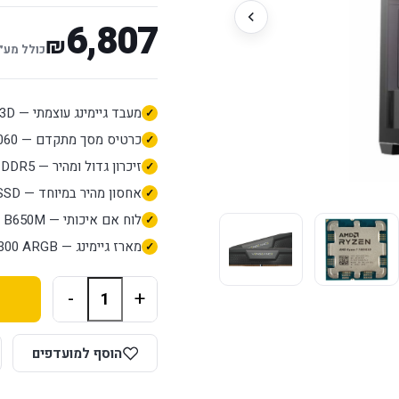
6,807
₪
כולל מע״
מעבד גיימינג עוצמתי — AMD Ryzen 7 7800X3D
כרטיס מסך מתקדם — RTX 5060 לגיימינג וגרפיקה
זיכרון גדול ומהיר — 32GB DDR5
אחסון מהיר במיוחד — 1TB NVMe SSD
לוח אם איכותי — B650M
מארז גיימינג — CX300 ARGB עם תאורת ARGB
-
+
הוסף למועדפים