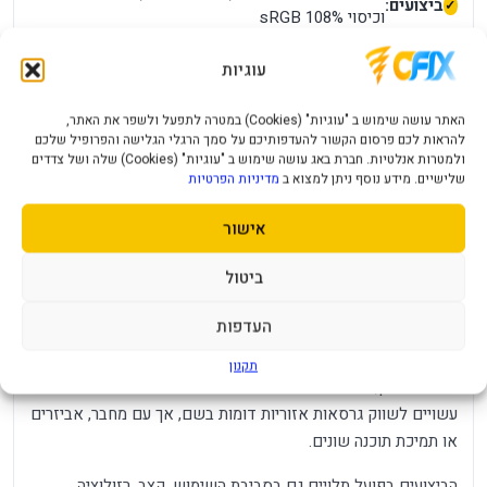
ביצועים:
וכיסוי 108% sRGB
חיבורים:
2×HDMI 2.0, ‏DisplayPort 1.4 ויציאת אוזניות
עוגיות
Adaptive-Sync, ‏Aim Stabilizer, ‏Black Equalizer,
תכונות:
האתר עושה שימוש ב "עוגיות" (Cookies) במטרה לתפעל ולשפר את האתר,
להראות לכם פרסום הקשור להעדפותיכם על סמך הרגלי הגלישה והפרופיל שלכם
חשמל / סוללה:
ספק פנימי; צריכה טיפוסית כ-18W
ולמטרות אנלטיות. חברת באג עושה שימוש ב "עוגיות" (Cookies) שלה ושל צדדים
מידות
610.5×441×208 מ״מ עם מעמד, 4.53 ק״ג, Tilt ו-
שלישיים. מידע נוסף ניתן למצוא ב
מדיניות הפרטיות
ומשקל:
VESA ‏100×100
אישור
מחשב או קונסולה עם HDMI/DP; ‏180Hz דורשים
תאימות:
מקור וכבל תואמים
ביטול
מה חשוב לדעת לפני הרכישה?
העדפות
אין רמקולים, USB-C או כיוון גובה. תמונות הגלריה הישנות אינן כולן
של GS27FC ויש להסתמך על הדגם בנוסף, מומלץ לבדוק את
תקנון
מספר החלק, צבע המוצר וסוג המחבר בתמונות ובאריזה. יצרנים
עשויים לשווק גרסאות אזוריות דומות בשם, אך עם מחבר, אביזרים
או תמיכת תוכנה שונים.
הביצועים בפועל תלויים גם בסביבת השימוש. קצב, רזולוציה,