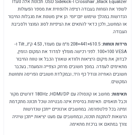
‏Black Equalizer, ‏Crosshair ו-OSD Sidekick. תכונות אלה נועדו
לשפר את הנוחות בעבודה רציפה ולהפחית את מספר הפעולות
הנדרשות במהלך שימוש יום־יומי. הן אינן משנות את מגבלות החיבור
או המחשב, ולכן כדאי להתאים את הציפיות לסוג המוצר ולסביבת
העבודה.
מידות ונוחות:
610.5×441×208 מ״מ עם מעמד, 4.53 ק״ג, Tilt ו-
VESA ‏100×100. לפני רכישה מומלץ למדוד את המקום הזמין,
לבדוק את מיקום היציאות ולוודא שאורך הכבל או טווח החיבור
מתאימים לעמדה. במסך חשובים מרחק הצפייה והמעמד; בעכבר
חשובים האחיזה וגודל כף היד; ובמקלדת חשובים הפריסה ותחושת
המקשים.
תאימות:
מחשב או קונסולה עם HDMI/DP; ‏180Hz דורשים מקור
וכבל תואמים. תאימות בסיסית אינה מבטיחה שכל תכונה מתקדמת
זמינה בכל פלטפורמה. במחשבים ארגוניים ייתכן שנדרשות
הרשאות להתקנת תוכנה, ובמחשבים עם מעט יציאות ייתכן שיהיה
צורך במתאם או ברכזת מתאימה.