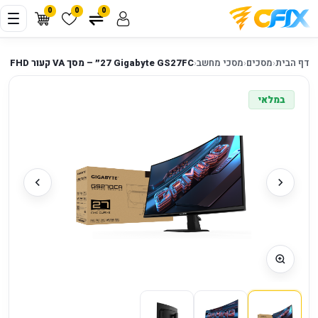
0
0
0
דף הבית
‹
מסכים
‹
מסכי מחשב
‹
Gigabyte GS27FC ‏27״ – מסך VA קעור FHD ‏180Hz
במלאי