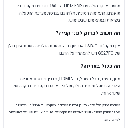
מחשב או קונסולה עם HDMI/DP; ‏180Hz דורשים מקור וכבל
תואמים. התאימות הסופית תלויה גם בגרסת מערכת ההפעלה,
ביציאות ובמתאמים שבשימוש.
מה חשוב לבדוק לפני קנייה?
אין רמקולים, USB-C או כיוון גובה. תמונות הגלריה הישנות אינן כולן
של GS27FC ויש להסתמך על הדגם
מה כלול באריזה?
מסך, מעמד, כבל חשמל, כבל HDMI, מדריך וכרטיס אחריות.
האריזה בפועל ומספר החלק של היבואן הם הקובעים במקרה של
שינוי אזורי.
המפרט נבדק מול מידע היצרן והדגם המדויק. במקרה של הבדל בין גרסאות,
מספר החלק והמידע שעל האריזה הם הקובעים. נתוני ביצועים עשויים להשתנות
לפי שימוש.