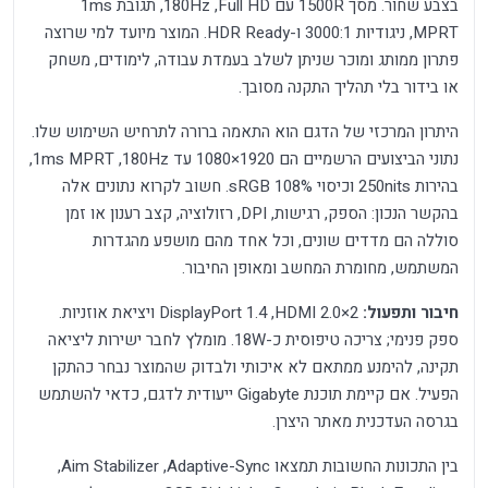
בצבע שחור. מסך 1500R עם Full HD, ‏180Hz, תגובת 1ms
MPRT, ניגודיות 3000:1 ו-HDR Ready. המוצר מיועד למי שרוצה
פתרון ממותג ומוכר שניתן לשלב בעמדת עבודה, לימודים, משחק
או בידור בלי תהליך התקנה מסובך.
היתרון המרכזי של הדגם הוא התאמה ברורה לתרחיש השימוש שלו.
נתוני הביצועים הרשמיים הם 1920×1080 עד 180Hz, ‏1ms MPRT,
בהירות 250nits וכיסוי 108% sRGB. חשוב לקרוא נתונים אלה
בהקשר הנכון: הספק, רגישות, DPI, רזולוציה, קצב רענון או זמן
סוללה הם מדדים שונים, וכל אחד מהם מושפע מהגדרות
המשתמש, מחומרת המחשב ומאופן החיבור.
חיבור ותפעול:
2×HDMI 2.0, ‏DisplayPort 1.4 ויציאת אוזניות.
ספק פנימי; צריכה טיפוסית כ-18W. מומלץ לחבר ישירות ליציאה
תקינה, להימנע ממתאם לא איכותי ולבדוק שהמוצר נבחר כהתקן
הפעיל. אם קיימת תוכנת Gigabyte ייעודית לדגם, כדאי להשתמש
בגרסה העדכנית מאתר היצרן.
בין התכונות החשובות תמצאו Adaptive-Sync, ‏Aim Stabilizer,