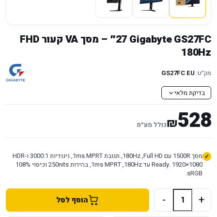
Gigabyte GS27FC ‏27״ – מסך VA קעור FHD
מק״ט:
GS27FC EU
בדיקת מלאי
528
₪
כולל מע״מ
מסך 1500R עם Full HD, ‏180Hz, תגובת 1ms MPRT, ניגודיות 3000:1 ו-HDR
Ready. 1920×1080 עד 180Hz, ‏1ms MPRT, בהירות 250nits וכיסוי 108%
sRGB.
-
+
הוסף לסל