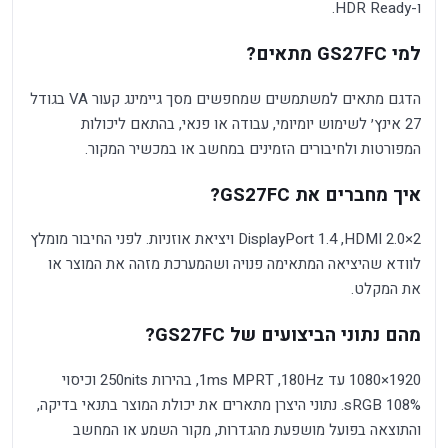
ו-HDR Ready.
למי GS27FC מתאים?
הדגם מתאים למשתמשים שמחפשים מסך גיימינג קעור VA בגודל
27 אינץ׳ לשימוש יומיומי, עבודה או פנאי, בהתאם ליכולות
המפורטות ולחיבורים הזמינים במחשב או במכשיר המקור.
איך מחברים את GS27FC?
2×HDMI 2.0, ‏DisplayPort 1.4 ויציאת אוזניות. לפני החיבור מומלץ
לוודא שהיציאה המתאימה פנויה ושהמערכת מזהה את המוצר או
את המקלט.
מהם נתוני הביצועים של GS27FC?
1920×1080 עד 180Hz, ‏1ms MPRT, בהירות 250nits וכיסוי
108% sRGB. נתוני היצרן מתארים את יכולת המוצר בתנאי בדיקה,
והתוצאה בפועל מושפעת מהגדרות, מקור השמע או המחשב