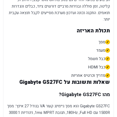
קליטה, זמן סוללה ובהירות מרביים דורשים ציוד, כבלים והגדרות
תואמים. התקנה נכונה ועדכון מערכת מסייעים לקבל תוצאה עקבית
יותר.
תכולת האריזה
מסך
מעמד
כבל חשמל
כבל HDMI
מדריך וכרטיס אחריות
שאלות ותשובות על Gigabyte GS27FC
מהו Gigabyte GS27FC?
Gigabyte GS27FC הוא מסך גיימינג קעור VA בגודל 27 אינץ׳. מסך
1500R עם Full HD, ‏180Hz, תגובת 1ms MPRT, ניגודיות 3000:1