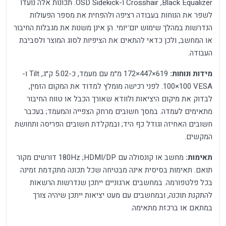
‏Black Equalizer, ‏Crosshair ו-OSD Sidekick. תכונות אלה נועדו
לשפר את הנוחות בעבודה רציפה ולהפחית את מספר הפעולות
הנדרשות במהלך שימוש יום־יומי. הן אינן משנות את מגבלות החיבור
או המחשב, ולכן כדאי להתאים את הציפיות לסוג המוצר ולסביבת
העבודה.
מידות ונוחות:
619×447×172 מ״מ עם מעמד, כ-5.02 ק״ג, Tilt ו-
VESA ‏100×100. לפני רכישה מומלץ למדוד את המקום הזמין,
לבדוק את מיקום היציאות ולוודא שאורך הכבל או טווח החיבור
מתאימים לעמדה. במסך חשובים מרחק הצפייה והמעמד; בעכבר
חשובים האחיזה וגודל כף היד; ובמקלדת חשובים הפריסה ותחושת
המקשים.
תאימות:
מחשב או קונסולה עם HDMI/DP; ‏180Hz דורשים מקור
תואם. תאימות בסיסית אינה מבטיחה שכל תכונה מתקדמת זמינה
בכל פלטפורמה. במחשבים ארגוניים ייתכן שנדרשות הרשאות
להתקנת תוכנה, ובמחשבים עם מעט יציאות ייתכן שיהיה צורך
במתאם או ברכזת מתאימה.