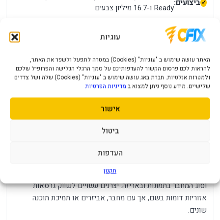
ביצועים:
Ready ו-16.7 מיליון צבעים
חיבורים:
2×HDMI 2.0, ‏DisplayPort 1.4 ויציאת אוזניות
עוגיות
Adaptive-Sync, ‏Aim Stabilizer, ‏Black Equalizer,
תכונות:
האתר עושה שימוש ב "עוגיות" (Cookies) במטרה לתפעל ולשפר את האתר,
חשמל /
ספק פנימי 100–240V; צריכה טיפוסית
להראות לכם פרסום הקשור להעדפותיכם על סמך הרגלי הגלישה והפרופיל שלכם
סוללה:
כ-23W
ולמטרות אנלטיות. חברת באג עושה שימוש ב "עוגיות" (Cookies) שלה ושל צדדים
שלישיים. מידע נוסף ניתן למצוא ב
מדיניות הפרטיות
מידות
619×447×172 מ״מ עם מעמד, כ-5.02 ק״ג, Tilt ו-
ומשקל:
VESA ‏100×100
אישור
מחשב או קונסולה עם HDMI/DP; ‏180Hz דורשים
תאימות:
מקור תואם
ביטול
מה חשוב לדעת לפני הרכישה?
העדפות
אין רמקולים, USB-C או כיוון גובה. HDR Ready אינו אישור
תקנון
DisplayHDR בנוסף, מומלץ לבדוק את מספר החלק, צבע המוצר
וסוג המחבר בתמונות ובאריזה. יצרנים עשויים לשווק גרסאות
אזוריות דומות בשם, אך עם מחבר, אביזרים או תמיכת תוכנה
שונים.