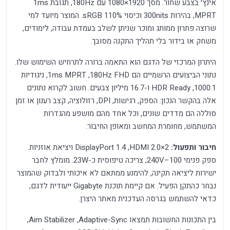
אינץ׳ בצבע שחור. מסך 1920×1080 עם 180Hz, תגובת 1ms
MPRT, בהירות 300nits וכיסוי 110% sRGB. המוצר מיועד למי
שרוצה פתרון ממותג ומוכר שניתן לשלב בעמדת עבודה, לימודים,
משחק או בידור בלי תהליך התקנה מסובך.
היתרון המרכזי של הדגם הוא התאמה ברורה לתרחיש השימוש שלו.
נתוני הביצועים הרשמיים הם FHD ‏180Hz, ‏1ms MPRT, ניגודיות
1000:1, ‏HDR Ready ו-16.7 מיליון צבעים. חשוב לקרוא נתונים
אלה בהקשר הנכון: הספק, רגישות, DPI, רזולוציה, קצב רענון או זמן
סוללה הם מדדים שונים, וכל אחד מהם מושפע מהגדרות
המשתמש, מחומרת המחשב ומאופן החיבור.
חיבור ותפעול:
2×HDMI 2.0, ‏DisplayPort 1.4 ויציאת אוזניות.
ספק פנימי 100–240V; צריכה טיפוסית כ-23W. מומלץ לחבר
ישירות ליציאה תקינה, להימנע ממתאם לא איכותי ולבדוק שהמוצר
נבחר כהתקן הפעיל. אם קיימת תוכנת Gigabyte ייעודית לדגם,
כדאי להשתמש בגרסה העדכנית מאתר היצרן.
בין התכונות החשובות תמצאו Adaptive-Sync, ‏Aim Stabilizer,