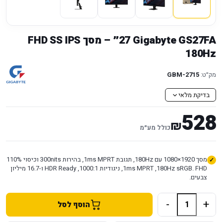
Gigabyte GS27FA ‏27״ – מסך SS IPS ‏FHD
180Hz
מק״ט:
GBM-2715
בדיקת מלאי
528
₪
כולל מע״מ
מסך 1920×1080 עם 180Hz, תגובת 1ms MPRT, בהירות 300nits וכיסוי 110%
sRGB. FHD ‏180Hz, ‏1ms MPRT, ניגודיות 1000:1, ‏HDR Ready ו-16.7 מיליון
צבעים.
-
+
הוסף לסל