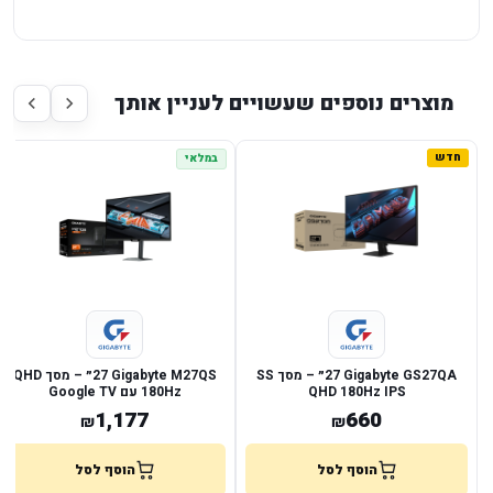
מוצרים נוספים שעשויים לעניין אותך
חדש
במלאי
Gigabyte GS27QA ‏27״ – מסך SS
Gigabyte M27QS ‏27״ – מסך QHD
IPS ‏QHD 180Hz
1,177
660
₪
₪
הוסף לסל
הוסף לסל