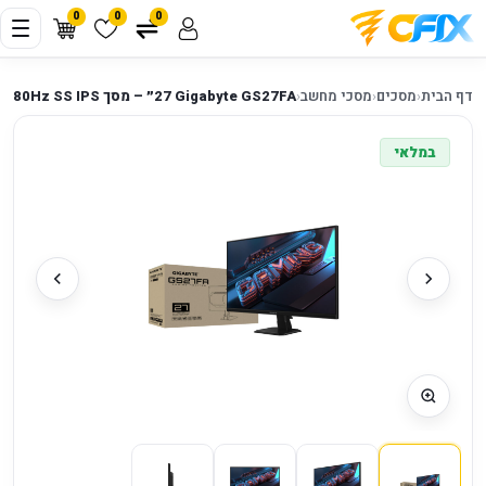
0
0
0
דף הבית
‹
מסכים
‹
מסכי מחשב
‹
Gigabyte GS27FA ‏27״ – מסך SS IPS ‏FHD 180Hz
במלאי