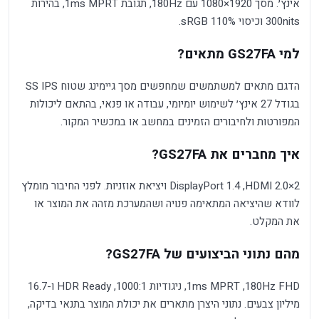
אינץ׳. מסך 1920×1080 עם 180Hz, תגובת 1ms MPRT, בהירות
300nits וכיסוי 110% sRGB.
למי GS27FA מתאים?
הדגם מתאים למשתמשים שמחפשים מסך גיימינג שטוח SS IPS
בגודל 27 אינץ׳ לשימוש יומיומי, עבודה או פנאי, בהתאם ליכולות
המפורטות ולחיבורים הזמינים במחשב או במכשיר המקור.
איך מחברים את GS27FA?
2×HDMI 2.0, ‏DisplayPort 1.4 ויציאת אוזניות. לפני החיבור מומלץ
לוודא שהיציאה המתאימה פנויה ושהמערכת מזהה את המוצר או
את המקלט.
מהם נתוני הביצועים של GS27FA?
FHD ‏180Hz, ‏1ms MPRT, ניגודיות 1000:1, ‏HDR Ready ו-16.7
מיליון צבעים. נתוני היצרן מתארים את יכולת המוצר בתנאי בדיקה,