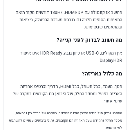
מחשב או קונסולה עם HDMI/DP; ‏180Hz דורשים מקור תואם.
התאימות הסופית תלויה גם בגרסת מערכת ההפעלה, ביציאות
ובמתאמים שבשימוש.
מה חשוב לבדוק לפני קנייה?
אין רמקולים, USB-C או כיוון גובה. HDR Ready אינו אישור
DisplayHDR
מה כלול באריזה?
מסך, מעמד, כבל חשמל, כבל HDMI, מדריך וכרטיס אחריות.
האריזה בפועל ומספר החלק של היבואן הם הקובעים במקרה של
שינוי אזורי.
המפרט נבדק מול מידע היצרן והדגם המדויק. במקרה של הבדל בין גרסאות,
מספר החלק והמידע שעל האריזה הם הקובעים. נתוני ביצועים עשויים להשתנות
לפי שימוש.