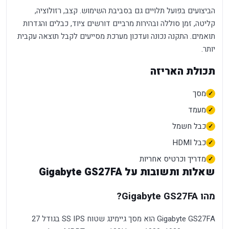
הביצועים בפועל תלויים גם בסביבת השימוש. קצב, רזולוציה,
קליטה, זמן סוללה ובהירות מרביים דורשים ציוד, כבלים והגדרות
תואמים. התקנה נכונה ועדכון מערכת מסייעים לקבל תוצאה עקבית
יותר.
תכולת האריזה
מסך
מעמד
כבל חשמל
כבל HDMI
מדריך וכרטיס אחריות
שאלות ותשובות על Gigabyte GS27FA
מהו Gigabyte GS27FA?
Gigabyte GS27FA הוא מסך גיימינג שטוח SS IPS בגודל 27