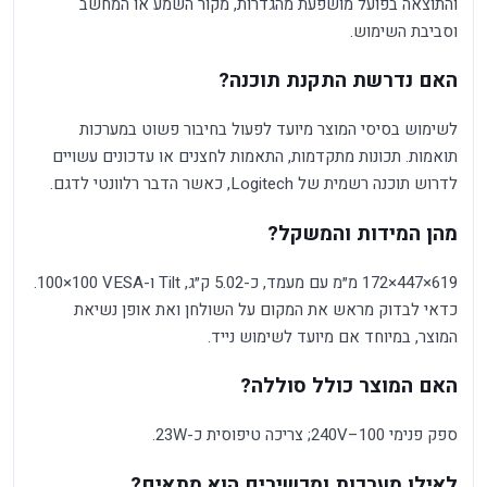
והתוצאה בפועל מושפעת מהגדרות, מקור השמע או המחשב
וסביבת השימוש.
האם נדרשת התקנת תוכנה?
לשימוש בסיסי המוצר מיועד לפעול בחיבור פשוט במערכות
תואמות. תכונות מתקדמות, התאמות לחצנים או עדכונים עשויים
לדרוש תוכנה רשמית של Logitech, כאשר הדבר רלוונטי לדגם.
מהן המידות והמשקל?
619×447×172 מ״מ עם מעמד, כ-5.02 ק״ג, Tilt ו-VESA ‏100×100.
כדאי לבדוק מראש את המקום על השולחן ואת אופן נשיאת
המוצר, במיוחד אם מיועד לשימוש נייד.
האם המוצר כולל סוללה?
ספק פנימי 100–240V; צריכה טיפוסית כ-23W.
לאילו מערכות ומכשירים הוא מתאים?