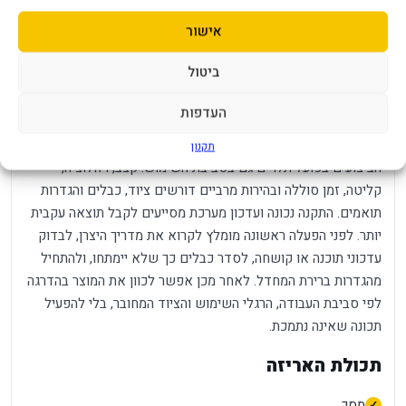
מה חשוב לדעת לפני הרכישה?
אישור
בגודל 27 אינץ׳ צפיפות הפיקסלים של FHD נמוכה יותר ממסך
QHD. ‏120Hz תלויים במקור ובכבל בנוסף, מומלץ לבדוק את מספר
ביטול
החלק, צבע המוצר וסוג המחבר בתמונות ובאריזה. יצרנים עשויים
לשווק גרסאות אזוריות דומות בשם, אך עם מחבר, אביזרים או
העדפות
תמיכת תוכנה שונים.
תקנון
הביצועים בפועל תלויים גם בסביבת השימוש. קצב, רזולוציה,
קליטה, זמן סוללה ובהירות מרביים דורשים ציוד, כבלים והגדרות
תואמים. התקנה נכונה ועדכון מערכת מסייעים לקבל תוצאה עקבית
יותר. לפני הפעלה ראשונה מומלץ לקרוא את מדריך היצרן, לבדוק
עדכוני תוכנה או קושחה, לסדר כבלים כך שלא יימתחו, ולהתחיל
מהגדרות ברירת המחדל. לאחר מכן אפשר לכוון את המוצר בהדרגה
לפי סביבת העבודה, הרגלי השימוש והציוד המחובר, בלי להפעיל
תכונה שאינה נתמכת.
תכולת האריזה
מסך