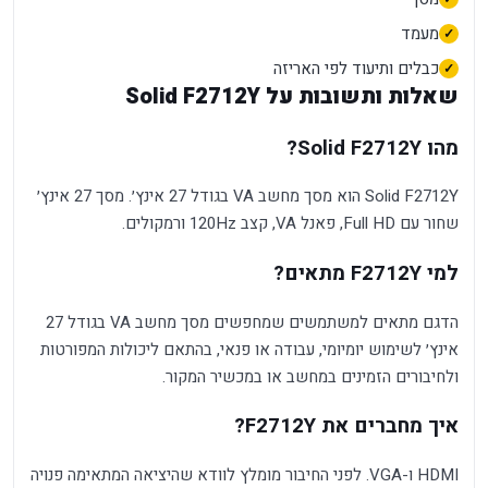
מעמד
כבלים ותיעוד לפי האריזה
שאלות ותשובות על Solid F2712Y
מהו Solid F2712Y?
Solid F2712Y הוא מסך מחשב VA בגודל 27 אינץ׳. מסך 27 אינץ׳
שחור עם Full HD, פאנל VA, קצב 120Hz ורמקולים.
למי F2712Y מתאים?
הדגם מתאים למשתמשים שמחפשים מסך מחשב VA בגודל 27
אינץ׳ לשימוש יומיומי, עבודה או פנאי, בהתאם ליכולות המפורטות
ולחיבורים הזמינים במחשב או במכשיר המקור.
איך מחברים את F2712Y?
HDMI ו-VGA. לפני החיבור מומלץ לוודא שהיציאה המתאימה פנויה