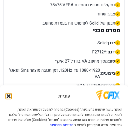
רמקולים מובנים ותמיכת VESA ‏75×75
צבע: שחור
תכנון של Solid לשימוש נוח בעמדת מחשב
מפרט טכני
יצרן:
Solid
דגם:
F2712Y
סוג:
מסך מחשב VA בגודל 27 אינץ׳
1920×1080 עד 120Hz, זמן תגובה מוצהר 5ms ופאנל
ביצועים:
VA
חיבורים:
HDMI ו-VGA
תכונות:
רמקולים מובנים ותמיכת VESA ‏75×75
עוגיות
חשמל / סוללה:
ספק כוח בהתאם לאריזה
האתר עושה שימוש ב "עוגיות" (Cookies) במטרה לתפעל ולשפר את האתר,
מידות ומשקל:
27 אינץ׳ ותושבת VESA ‏75×75
להראות לכם פרסום הקשור להעדפותיכם על סמך הרגלי הגלישה והפרופיל שלכם
ולמטרות אנלטיות. חברת באג עושה שימוש ב "עוגיות" (Cookies) שלה ושל צדדים
תאימות:
מחשבים עם HDMI או VGA
שלישיים. מידע נוסף ניתן למצוא ב
מדיניות הפרטיות