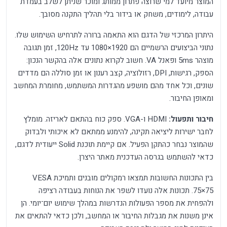
המוצר מיועד למי שרוצה פתרון ממותג ומוכר שניתן לשלב בעמדת
עבודה, לימודים, משחק או בידור בלי תהליך התקנה מסובך.
היתרון המרכזי של הדגם הוא התאמה ברורה לתרחיש השימוש שלו.
נתוני הביצועים הרשמיים הם 1920×1080 עד 120Hz, זמן תגובה
מוצהר 5ms ופאנל VA. חשוב לקרוא נתונים אלה בהקשר הנכון:
הספק, רגישות, DPI, רזולוציה, קצב רענון או זמן סוללה הם מדדים
שונים, וכל אחד מהם מושפע מהגדרות המשתמש, מחומרת המחשב
ומאופן החיבור.
חיבור ותפעול:
HDMI ו-VGA. ספק כוח בהתאם לאריזה. מומלץ
לחבר ישירות ליציאה תקינה, להימנע ממתאם לא איכותי ולבדוק
שהמוצר נבחר כהתקן הפעיל. אם קיימת תוכנת Solid ייעודית לדגם,
כדאי להשתמש בגרסה העדכנית מאתר היצרן.
בין התכונות החשובות תמצאו רמקולים מובנים ותמיכת VESA
‏75×75. תכונות אלה נועדו לשפר את הנוחות בעבודה רציפה
ולהפחית את מספר הפעולות הנדרשות במהלך שימוש יום־יומי. הן
אינן משנות את מגבלות החיבור או המחשב, ולכן כדאי להתאים את