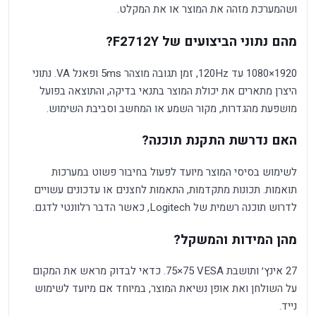
ושהמערכת מזהה את המוצר או את המקלט.
מהם נתוני הביצועים של F2712Y?
1920×1080 עד 120Hz, זמן תגובה מוצהר 5ms ופאנל VA. נתוני
היצרן מתארים את יכולת המוצר בתנאי בדיקה, והתוצאה בפועל
מושפעת מהגדרות, מקור השמע או המחשב וסביבת השימוש.
האם נדרשת התקנת תוכנה?
לשימוש בסיסי המוצר מיועד לפעול בחיבור פשוט במערכות
תואמות. תכונות מתקדמות, התאמות לחצנים או עדכונים עשויים
לדרוש תוכנה רשמית של Logitech, כאשר הדבר רלוונטי לדגם.
מהן המידות והמשקל?
27 אינץ׳ ותושבת VESA ‏75×75. כדאי לבדוק מראש את המקום
על השולחן ואת אופן נשיאת המוצר, במיוחד אם מיועד לשימוש
נייד.