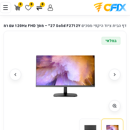
0
0
0
דף הבית
‹
ציוד היקפי
‹
מסכים
‹
Solid F2712Y ‏27״ – מסך FHD ‏120Hz עם רמקולים
במלאי