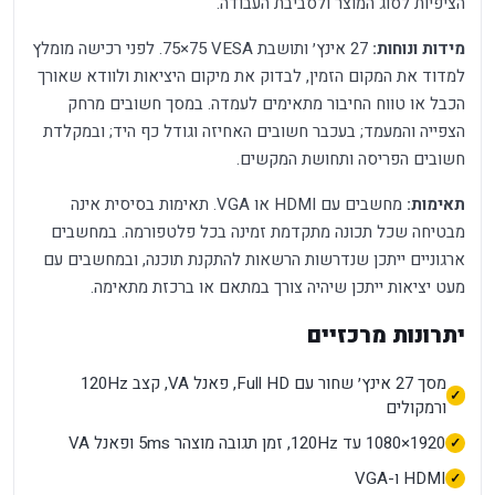
הציפיות לסוג המוצר ולסביבת העבודה.
מידות ונוחות:
27 אינץ׳ ותושבת VESA ‏75×75. לפני רכישה מומלץ
למדוד את המקום הזמין, לבדוק את מיקום היציאות ולוודא שאורך
הכבל או טווח החיבור מתאימים לעמדה. במסך חשובים מרחק
הצפייה והמעמד; בעכבר חשובים האחיזה וגודל כף היד; ובמקלדת
חשובים הפריסה ותחושת המקשים.
תאימות:
מחשבים עם HDMI או VGA. תאימות בסיסית אינה
מבטיחה שכל תכונה מתקדמת זמינה בכל פלטפורמה. במחשבים
ארגוניים ייתכן שנדרשות הרשאות להתקנת תוכנה, ובמחשבים עם
מעט יציאות ייתכן שיהיה צורך במתאם או ברכזת מתאימה.
יתרונות מרכזיים
מסך 27 אינץ׳ שחור עם Full HD, פאנל VA, קצב 120Hz
ורמקולים
1920×1080 עד 120Hz, זמן תגובה מוצהר 5ms ופאנל VA
HDMI ו-VGA