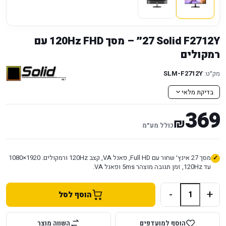
Solid F2712Y ‏27״ – מסך FHD ‏120Hz עם
רמקולים
מק״ט:
SLM-F2712Y
בדיקת מלאי
369
₪
כולל מע״מ
מסך 27 אינץ׳ שחור עם Full HD, פאנל VA, קצב 120Hz ורמקולים. 1920×1080
עד 120Hz, זמן תגובה מוצהר 5ms ופאנל VA.
-
+
הוסף לסל
הוסף למועדפים
השווה מוצר