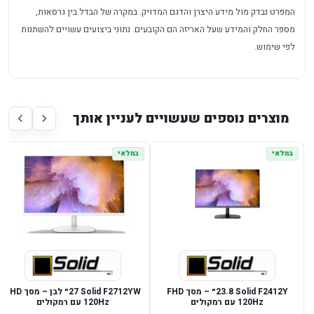
המפרט נבדק מול מידע היצרן והדגם המדויק. במקרה של הבדל בין גרסאות,
מספר החלק והמידע שעל האריזה הם הקובעים. נתוני ביצועים עשויים להשתנות
לפי שימוש.
מוצרים נוספים שעשויים לעניין אותך
במלאי
במלאי
Solid F2412Y ‏23.8״ – מסך FHD
Solid F2712YW ‏27״ לבן – מסך FHD