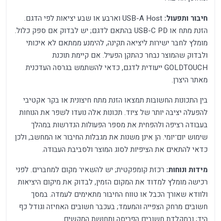
חיבור ותפעול:
USB-A Host וארבע או שבע יציאות לפי הדגם.
הזנת מתח או USB-C PD בהתאם לדגם; יש לבדוק אם ספק כלול.
מומלץ לחבר ישירות ליציאה תקינה, להימנע ממתאם לא איכותי
ולבדוק שהמוצר נבחר כהתקן הפעיל. אם קיימת תוכנת
GOLDTOUCH ייעודית לדגם, כדאי להשתמש בגרסה העדכנית
מאתר היצרן.
בין התכונות החשובות תמצאו הזנת מתח חיצונית או בקר אקטיבי
להפעלה יציבה יותר של ציוד. תכונות אלה נועדו לשפר את הנוחות
בעבודה רציפה ולהפחית את מספר הפעולות הנדרשות במהלך
שימוש יום־יומי. הן אינן משנות את מגבלות החיבור או המחשב, ולכן
כדאי להתאים את הציפיות לסוג המוצר ולסביבת העבודה.
מידות ונוחות:
רכזת קומפקטית; יש להשאיר מקום למחברים. לפני
רכישה מומלץ למדוד את המקום הזמין, לבדוק את מיקום היציאות
ולוודא שאורך הכבל או טווח החיבור מתאימים לעמדה. במסך
חשובים מרחק הצפייה והמעמד; בעכבר חשובים האחיזה וגודל כף
היד; ובמקלדת חשובים הפריסה ותחושת המקשים.