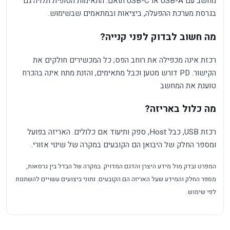
מחשב עם USB-A או USB-C תואם. התאימות הסופית תלויה גם
בגרסת מערכת ההפעלה, ביציאות ובמתאמים שבשימוש.
מה חשוב לבדוק לפני קנייה?
רכזת אינה מכפילה את רוחב הפס; כל המכשירים חולקים את
הקישור. PD דורש מטען וכבל מתאימים, והזנת מתח אינה בהכרח
טוענת את המחשב
מה כלול באריזה?
רכזת USB, כבל Host, ספק ותיעוד אם כלולים. האריזה בפועל
ומספר החלק של היבואן הם הקובעים במקרה של שינוי אזורי.
המפרט נבדק מול מידע היצרן והדגם המדויק. במקרה של הבדל בין גרסאות,
מספר החלק והמידע שעל האריזה הם הקובעים. נתוני ביצועים עשויים להשתנות
לפי שימוש.