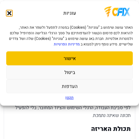
רכזת אינה מכפילה את רוחב הפס; כל המכשירים חולקים את
עוגיות
הקישור. PD דורש מטען וכבל מתאימים, והזנת מתח אינה בהכרח
טוענת את המחשב בנוסף, מומלץ לבדוק את מספר החלק, צבע
האתר עושה שימוש ב "עוגיות" (Cookies) במטרה לתפעל ולשפר את האתר,
המוצר וסוג המחבר בתמונות ובאריזה. יצרנים עשויים לשווק גרסאות
להראות לכם פרסום הקשור להעדפותיכם על סמך הרגלי הגלישה והפרופיל שלכם
ולמטרות אנלטיות. חברת באג עושה שימוש ב "עוגיות" (Cookies) שלה ושל צדדים
אזוריות דומות בשם, אך עם מחבר, אביזרים או תמיכת תוכנה
שלישיים. מידע נוסף ניתן למצוא ב
מדיניות הפרטיות
שונים.
אישור
הביצועים בפועל תלויים גם בסביבת השימוש. קצב, רזולוציה,
קליטה, זמן סוללה ובהירות מרביים דורשים ציוד, כבלים והגדרות
ביטול
תואמים. התקנה נכונה ועדכון מערכת מסייעים לקבל תוצאה עקבית
יותר. לפני הפעלה ראשונה מומלץ לקרוא את מדריך היצרן, לבדוק
העדפות
עדכוני תוכנה או קושחה, לסדר כבלים כך שלא יימתחו, ולהתחיל
תקנון
מהגדרות ברירת המחדל. לאחר מכן אפשר לכוון את המוצר בהדרגה
לפי סביבת העבודה, הרגלי השימוש והציוד המחובר, בלי להפעיל
תכונה שאינה נתמכת.
תכולת האריזה