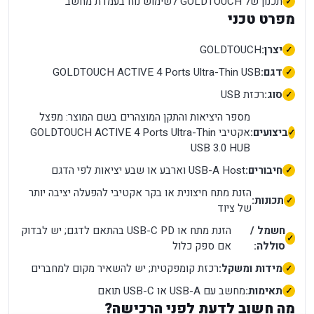
תכנון של GOLDTOUCH לשימוש נוח בעמדת מחשב
מפרט טכני
יצרן:
GOLDTOUCH
דגם:
GOLDTOUCH ACTIVE 4 Ports Ultra-Thin USB
סוג:
רכזת USB
מספר היציאות והתקן המוצהרים בשם המוצר: מפצל
ביצועים:
אקטיבי GOLDTOUCH ACTIVE 4 Ports Ultra-Thin
USB 3.0 HUB
חיבורים:
USB-A Host וארבע או שבע יציאות לפי הדגם
הזנת מתח חיצונית או בקר אקטיבי להפעלה יציבה יותר
תכונות:
של ציוד
חשמל /
הזנת מתח או USB-C PD בהתאם לדגם; יש לבדוק
סוללה:
אם ספק כלול
מידות ומשקל:
רכזת קומפקטית; יש להשאיר מקום למחברים
תאימות:
מחשב עם USB-A או USB-C תואם
מה חשוב לדעת לפני הרכישה?