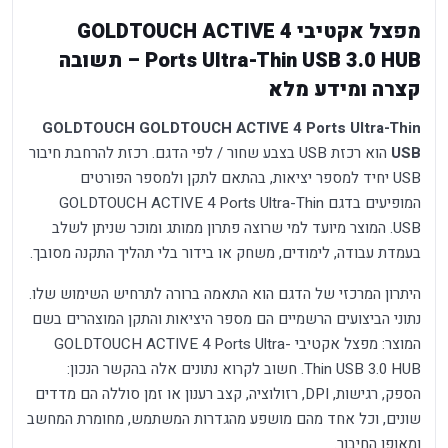
מפצל אקטיבי GOLDTOUCH ACTIVE 4
Ports Ultra-Thin USB 3.0 HUB – תשובה
קצרה ומידע מלא
GOLDTOUCH GOLDTOUCH ACTIVE 4 Ports Ultra-Thin
USB
הוא רכזת USB בצבע שחור / לפי הדגם. רכזת להרחבת חיבור
USB יחיד למספר יציאות, בהתאם לתקן ולמספר הפורטים
המופיעים בדגם GOLDTOUCH ACTIVE 4 Ports Ultra-Thin
USB. המוצר מיועד למי שרוצה פתרון ממותג ומוכר שניתן לשלב
בעמדת עבודה, לימודים, משחק או בידור בלי תהליך התקנה מסובך.
היתרון המרכזי של הדגם הוא התאמה ברורה לתרחיש השימוש שלו.
נתוני הביצועים הרשמיים הם מספר היציאות והתקן המוצהרים בשם
המוצר: מפצל אקטיבי GOLDTOUCH ACTIVE 4 Ports Ultra-
Thin USB 3.0 HUB. חשוב לקרוא נתונים אלה בהקשר הנכון:
הספק, רגישות, DPI, רזולוציה, קצב רענון או זמן סוללה הם מדדים
שונים, וכל אחד מהם מושפע מהגדרות המשתמש, מחומרת המחשב
ומאופן החיבור.