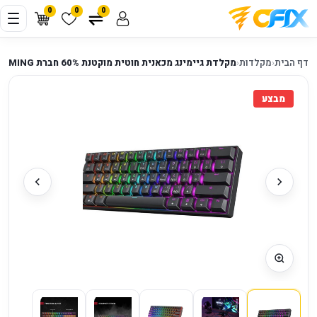
0
0
0
דף הבית
‹
מקלדות
‹
מקלדת גיימינג מכאנית חוטית מוקטנת 60% חברת HK GAMING דגם GK61 - בצבע שחור
מבצע