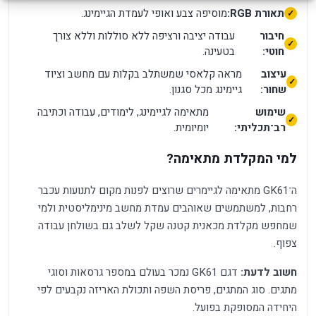
תאורת RGB:
מוסיפה צבע ואופי לעמדת הגיימינג.
חיבור
עבודה יציבה ורציפה ללא סוללות וללא צורך
חוטי:
בטעינה.
עיצוב
מראה קלאסי שמשתלב בקלות עם מחשב וציוד
שחור:
גיימינג מכל סגנון.
שימוש
מתאימה לגיימינג, לימודים, עבודה וכתיבה
רב־תכליתי:
יומיומית.
למי המקלדת מתאימה?
ה־GK61 מתאימה לגיימרים שרוצים לפנות מקום לתנועות עכבר
רחבות, למשתמשים שאוהבים עמדת מחשב מינימליסטית ולמי
שמחפש מקלדת מכאנית קטנה שקל לשלב גם בשולחן עבודה
צפוף.
חשוב לדעת:
דגם GK61 נמכר בעולם במספר גרסאות וסוגי
מתגים. סוג המתגים, פריסת השפה ותכולת האריזה נקבעים לפי
היחידה המסופקת בפועל.