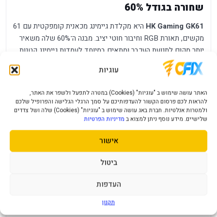
שחורה בגודל 60%
HK Gaming GK61
היא מקלדת גיימינג מכאנית קומפקטית עם 61
מקשים, תאורת RGB וחיבור חוטי יציב. מבנה ה־60% שלה משאיר
יותר מקום לתנועת העכבר ומתאים במיוחד לעמדות גיימינג קטנות,
נקיות ומסודרות.
עוגיות
הפורמט המוקטן מוותר על לוח המספרים ועל שורת מקשי
האתר עושה שימוש ב "עוגיות" (Cookies) במטרה לתפעל ולשפר את האתר,
הפונקציות הנפרדת, אך מאפשר לגשת לפעולות שימושיות
להראות לכם פרסום הקשור להעדפותיכם על סמך הרגלי הגלישה והפרופיל שלכם
באמצעות שילובי מקשים. כך נהנים ממקלדת קטנה ונוחה לנשיאה
ולמטרות אנלטיות. חברת באג עושה שימוש ב "עוגיות" (Cookies) שלה ושל צדדים
בלי לוותר על המקשים המרכזיים הדרושים למשחק, לכתיבה
שלישיים. מידע נוסף ניתן למצוא ב
מדיניות הפרטיות
ולעבודה יומיומית.
אישור
יתרונות מרכזיים
ביטול
מבנה 60%
61 מקשים ויותר מרחב פנוי לעכבר על שולחן
העדפות
קומפקטי:
העבודה.
מקשים
תחושת לחיצה ברורה ותגובה מדויקת במשחקים
תקנון
מכאניים:
ובהקלדה.