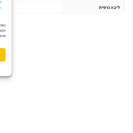
ליבה גרפית
s 730
הקשו
שימוש ב "עוגיות