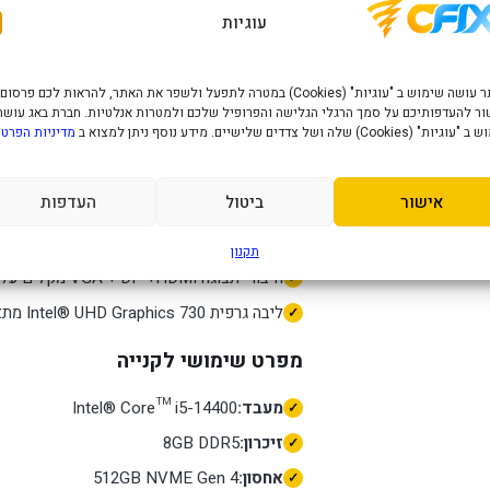
עוגיות
Intel® UHD Graphic
מתאים לעמדות עבודה קבועות במשרד, בעסק,
מעבד e™ i5-14400
האתר עושה שימוש ב "עוגיות" (Cookies) במטרה לתפעל ולשפר את האתר, להראות לכם פרסום
ותוכנות עסקיות.
ר להעדפותיכם על סמך הרגלי הגלישה והפרופיל שלכם ולמטרות אנלטיות. חברת באג עושה
" (Cookies) שלה ושל צדדים שלישיים. מידע נוסף ניתן למצוא ב
מדיניות הפרטי
זיכרון 8GB DDR5 עוזר לשמור על עבודה חלקה עם כמה חלונות ותוכנות במקביל.
אחסון 512GB NVME Gen 4 מקצר זמני טעינה ומעניק מקום נוח למסמכים, תוכנות וקבצי עבודה.
אישור
ביטול
העדפות
מגיע עם Free Dos, כך שקל להתאים אותו לסביבת העבודה הרצויה.
קישוריות אלחוטית Intel® AX201 Wi-Fi 6 2x2 מוסיפה גמישות במיקום העמדה.
תקנון
חיבורי תצוגה VGA + DP +HDMI מקלים על חיבור למסך קיים או לעמדת עבודה מרובת מסכים.
ליבה גרפית Intel® UHD Graphics 730 מתאימה לשימוש גרפי יומיומי, וידאו ועבודה מול מסכים.
מפרט שימושי לקנייה
מעבד:
Intel® Core™ i5-14400
זיכרון:
8GB DDR5
אחסון:
512GB NVME Gen 4