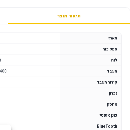
תיאור מוצר
מארז
ספק כוח
לוח
t
מעבד
4400
קירור מעבד
זכרון
אחסון
4
כונן אופטי
BlueTooth