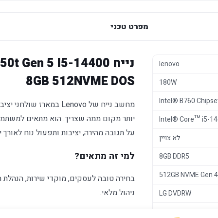
מפרט טכני
נייח  Gen 5 I5-14400
lenovo
8GB 512NVME DOS
180W
Intel® B760 Chipse
מחשב נייח של Lenovo במא
יותר מקום ממה שצריך. הוא מתאים למשתמ
Intel® Core™ i5-1
על תגובה מהירה, יציבות ותפעול נוח לאורך 
לא צויין
למי זה מתאים?
8GB DDR5
512GB NVME Gen 
בחירה טובה לעסקים, מוקדי שירות, הנהלת ח
ניהול מלאי.
LG DVDRW
BT 5.2
מה מבליט את המוצר?