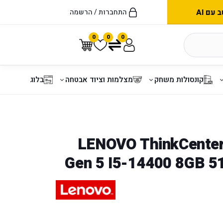
עם AI
התחברות / הרשמה
0
0
0
קונסולות משחק
מצלמות וציוד אבטחה
בלוג
LENOVO ThinkCenter neo
Gen 5 I5-14400 8GB 