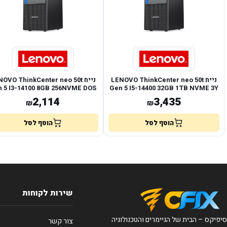
נייח LENOVO ThinkCenter neo 50t
נייח OVO ThinkCenter neo 50t
 5 I3-14100 8GB 256NVME DOS
Gen 5 I5-14400 32GB 1TB NVME 3Y
2,114
3,435
₪
₪
הוסף לסל
הוסף לסל
שירות לקוחות
סיפיקס – הבית של הגיימרים והטכנולוגיה
צור קשר