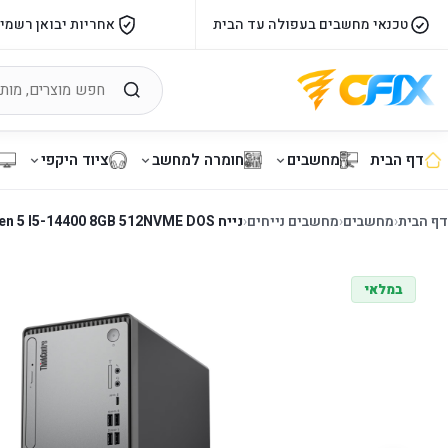
טכנאי מחשבים בעפולה עד הבית
אחריות יבואן רשמי
דף הבית
מחשבים
חומרה למחשב
ציוד היקפי
דף הבית
‹
מחשבים
‹
מחשבים נייחים
‹
נייח LENOVO ThinkCenter neo 50t Gen 5 I5-14400 8GB 512NVME DOS
במלאי