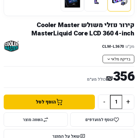
קירור נוזלי משולש Cooler Master
MasterLiquid Core LCD 360 4-inch
מק״ט:
CLM-L3670
בדיקת מלאי
356
₪
כולל מע״מ
-
+
הוסף לסל
הוסף למועדפים
השווה מוצר
שאל על המוצר