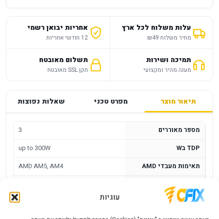
עלות משלוח לכל ארץ
אחריות יבואן רשמי
מחיר משלוח ₪49
12 חודשי אחריות
תמיכה ושירות
תשלום מאובטח
מענה מהיר ומקצועי
תקן SSL מאובטח
תיאור מוצר
מפרט טכני
שאלות נפוצות
מספר מאוררים
3
TDP בW
up to 300W
תאימות מעבדי AMD
AMD AM5, AM4
תאורה
ARGB
עוגיות
גודל מאוורר במ"מ
120