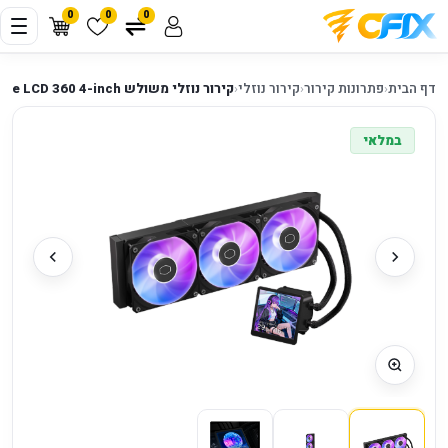
0
0
0
דף הבית
‹
פתרונות קירור
‹
קירור נוזלי
‹
קירור נוזלי משולש Cooler Master MasterLiquid Core LCD 360 4-inch
במלאי