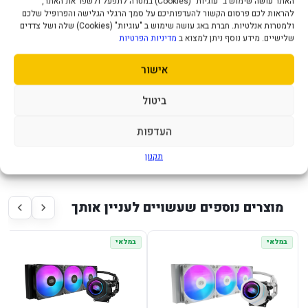
האתר עושה שימוש ב "עוגיות" (Cookies) במטרה לתפעל ולשפר את האתר,
הערה
LCD 4-inch 480X480
להראות לכם פרסום הקשור להעדפותיכם על סמך הרגלי הגלישה והפרופיל שלכם
ולמטרות אנלטיות. חברת באג עושה שימוש ב "עוגיות" (Cookies) שלה ושל צדדים
תקופת אחריות
3 שנים
שלישיים. מידע נוסף ניתן למצוא ב
מדיניות הפרטיות
קירור נוזלי משולש Cooler Master
אישור
MasterLiquid Core LCD 360 4-inch
ביטול
תכונות המוצר:
העדפות
מבצע! 3 יח' ומעלה לפי 190 ש"ח ליח'
תקנון
מוצרים נוספים שעשויים לעניין אותך
במלאי
במלאי