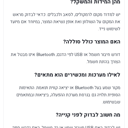
מהן המידות והמשקל?
יש למדוד מקום לרמקולים, לסאב ולכבלים. כדאי לבדוק מראש
את המקום על השולחן ואת אופן נשיאת המוצר, במיוחד אם מיועד
לשימוש נייד.
האם המוצר כולל סוללה?
דורש חיבור חשמל או USB לפי הדגם; Bluetooth אינו מבטל את
הצורך בהזנת חשמל.
לאילו מערכות ומכשירים הוא מתאים?
מקור שמע בעל Bluetooth או יציאה קווית תואמת. התאימות
הסופית תלויה גם בגרסת מערכת ההפעלה, ביציאות ובמתאמים
שבשימוש.
מה חשוב לבדוק לפני קנייה?
יש לבדוק האם USB מעביר שמע או רק חשמל, האם נדרש ספק