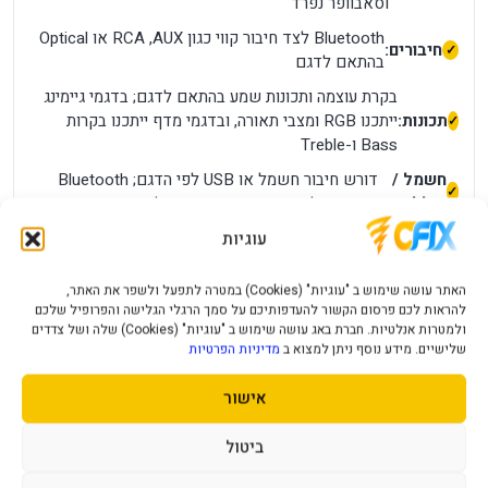
וסאבוופר נפרד
Bluetooth לצד חיבור קווי כגון AUX, ‏RCA או Optical
חיבורים:
בהתאם לדגם
בקרת עוצמה ותכונות שמע בהתאם לדגם; בדגמי גיימינג
תכונות:
ייתכנו RGB ומצבי תאורה, ובדגמי מדף ייתכנו בקרות
Bass ו-Treble
חשמל /
דורש חיבור חשמל או USB לפי הדגם; Bluetooth
סוללה:
אינו מבטל את הצורך בהזנת חשמל
מידות ומשקל:
יש למדוד מקום לרמקולים, לסאב ולכבלים
עוגיות
תאימות:
מקור שמע בעל Bluetooth או יציאה קווית תואמת
האתר עושה שימוש ב "עוגיות" (Cookies) במטרה לתפעל ולשפר את האתר,
מה חשוב לדעת לפני הרכישה?
להראות לכם פרסום הקשור להעדפותיכם על סמך הרגלי הגלישה והפרופיל שלכם
ולמטרות אנלטיות. חברת באג עושה שימוש ב "עוגיות" (Cookies) שלה ושל צדדים
יש לבדוק האם USB מעביר שמע או רק חשמל, האם נדרש ספק
שלישיים. מידע נוסף ניתן למצוא ב
מדיניות הפרטיות
קיר ומה כלול באריזה. סאבוופר נפרד אינו זוג רמקולים ואינו פועל
ללא מקור שמע מתאים בנוסף, מומלץ לבדוק את מספר החלק,
אישור
צבע המוצר וסוג המחבר בתמונות ובאריזה. יצרנים עשויים לשווק
ביטול
גרסאות אזוריות דומות בשם, אך עם מחבר, אביזרים או תמיכת
תוכנה שונים.