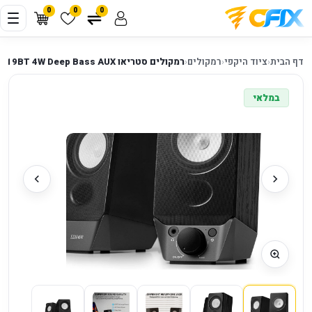
0
0
0
דף הבית
‹
ציוד היקפי
‹
רמקולים
‹
רמקולים סטריאו Edifier R19BT 4W Deep Bass AUX
במלאי