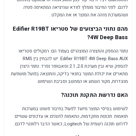
לדגם. לפני החיבור מומלץ לוודא שהיציאה המתאימה פנויה
ושהמערכת מזהה את המוצר או את המקלט.
מהם נתוני הביצועים של סטריאו Edifier R19BT
4W Deep Bass?
נתוני ההספק והתצורה המוצהרים בעמוד הם: רמקולים סטריאו
Edifier R19BT 4W Deep Bass AUX. יש להבחין בין RMS
להספק שיא ובין מערכת 2.0, ‏2.1 וסאבוופר נפרד. נתוני היצרן
מתארים את יכולת המוצר בתנאי בדיקה, והתוצאה בפועל מושפעת
מהגדרות, מקור השמע או המחשב וסביבת השימוש.
האם נדרשת התקנת תוכנה?
לשימוש בסיסי המוצר מיועד לפעול בחיבור פשוט במערכות
תואמות. תכונות מתקדמות, התאמות לחצנים או עדכונים עשויים
לדרוש תוכנה רשמית של Logitech, כאשר הדבר רלוונטי לדגם.