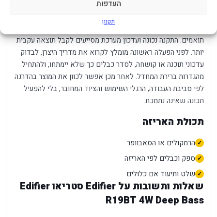
העדפות
הביצועים בפועל תלויים גם בסביבת השימוש. קצב, רזולוציה,
תקנון
קליטה, זמן סוללה ובהירות מרביים דורשים ציוד, כבלים והגדרות
תואמים. התקנה נכונה ועדכון מערכת מסייעים לקבל תוצאה עקבית
יותר. לפני הפעלה ראשונה מומלץ לקרוא את מדריך היצרן, לבדוק
עדכוני תוכנה או קושחה, לסדר כבלים כך שלא יימתחו, ולהתחיל
מהגדרות ברירת המחדל. לאחר מכן אפשר לכוון את המוצר בהדרגה
לפי סביבת העבודה, הרגלי השימוש והציוד המחובר, בלי להפעיל
תכונה שאינה נתמכת.
תכולת האריזה
הרמקולים או הסאבוופר
ספק וכבלים לפי האריזה
שלט ותיעוד אם כלולים
שאלות ותשובות על Edifier סטריאו Edifier
R19BT 4W Deep Bass