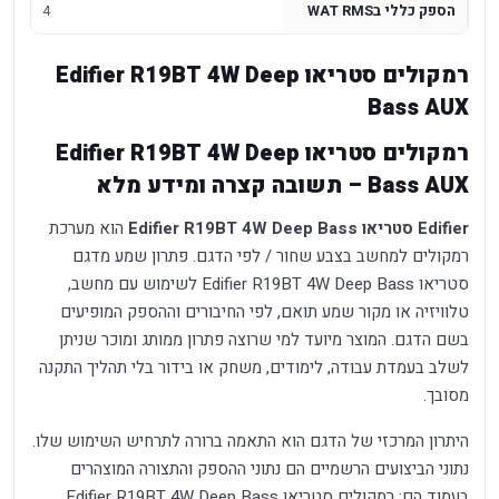
הספק כללי בWAT RMS
4
רמקולים סטריאו Edifier R19BT 4W Deep
Bass AUX
רמקולים סטריאו Edifier R19BT 4W Deep
Bass AUX – תשובה קצרה ומידע מלא
Edifier סטריאו Edifier R19BT 4W Deep Bass
הוא מערכת
רמקולים למחשב בצבע שחור / לפי הדגם. פתרון שמע מדגם
סטריאו Edifier R19BT 4W Deep Bass לשימוש עם מחשב,
טלוויזיה או מקור שמע תואם, לפי החיבורים וההספק המופיעים
בשם הדגם. המוצר מיועד למי שרוצה פתרון ממותג ומוכר שניתן
לשלב בעמדת עבודה, לימודים, משחק או בידור בלי תהליך התקנה
מסובך.
היתרון המרכזי של הדגם הוא התאמה ברורה לתרחיש השימוש שלו.
נתוני הביצועים הרשמיים הם נתוני ההספק והתצורה המוצהרים
בעמוד הם: רמקולים סטריאו Edifier R19BT 4W Deep Bass