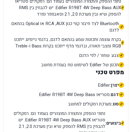
נתוני ההספק והתצורה המוצהרים בעמוד הם: רמקולים סטריאו
Edifier R19BT 4W Deep Bass AUX. יש להבחין בין RMS
להספק שיא ובין מערכת 2.0, ‏2.1 וסאבוופר נפרד
Bluetooth לצד חיבור קווי כגון AUX, ‏RCA או Optical בהתאם
לדגם
בקרת עוצמה ותכונות שמע בהתאם לדגם; בדגמי גיימינג ייתכנו
RGB ומצבי תאורה, ובדגמי מדף ייתכנו בקרות Bass ו-Treble
צבע: שחור / לפי הדגם
תכנון של Edifier לשימוש נוח בעמדת מחשב
מפרט טכני
יצרן:
Edifier
דגם:
סטריאו Edifier R19BT 4W Deep Bass
סוג:
מערכת רמקולים למחשב
נתוני ההספק והתצורה המוצהרים בעמוד הם: רמקולים
סטריאו Edifier R19BT 4W Deep Bass AUX. יש
ביצועים:
להבחין בין RMS להספק שיא ובין מערכת 2.0, ‏2.1