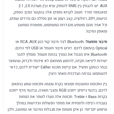
AUX. יש להבחין בין RMS להספק שיא ובין מערכת 2.0, ‏2.1
וסאבוופר נפרד. חשוב לקרוא נתונים אלה בהקשר הנכון: הספק,
רגישות, DPI, רזולוציה, קצב רענון או זמן סוללה הם מדדים שונים,
וכל אחד מהם מושפע מהגדרות המשתמש, מחומרת המחשב
ומאופן החיבור.
חיבור ותפעול:
Bluetooth לצד חיבור קווי כגון AUX, ‏RCA או
Optical בהתאם לדגם. דורש חיבור חשמל או USB לפי הדגם;
Bluetooth אינו מבטל את הצורך בהזנת חשמל. מומלץ לחבר
ישירות ליציאה תקינה, להימנע ממתאם לא איכותי ולבדוק שהמוצר
נבחר כהתקן הפעיל. אם קיימת תוכנת Edifier ייעודית לדגם, כדאי
להשתמש בגרסה העדכנית מאתר היצרן.
בין התכונות החשובות תמצאו בקרת עוצמה ותכונות שמע בהתאם
לדגם; בדגמי גיימינג ייתכנו RGB ומצבי תאורה, ובדגמי מדף ייתכנו
בקרות Bass ו-Treble. תכונות אלה נועדו לשפר את הנוחות
בעבודה רציפה ולהפחית את מספר הפעולות הנדרשות במהלך
שימוש יום־יומי. הן אינן משנות את מגבלות החיבור או המחשב, ולכן