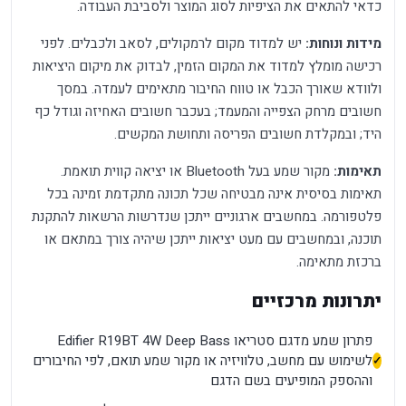
כדאי להתאים את הציפיות לסוג המוצר ולסביבת העבודה.
מידות ונוחות:
יש למדוד מקום לרמקולים, לסאב ולכבלים. לפני
רכישה מומלץ למדוד את המקום הזמין, לבדוק את מיקום היציאות
ולוודא שאורך הכבל או טווח החיבור מתאימים לעמדה. במסך
חשובים מרחק הצפייה והמעמד; בעכבר חשובים האחיזה וגודל כף
היד; ובמקלדת חשובים הפריסה ותחושת המקשים.
תאימות:
מקור שמע בעל Bluetooth או יציאה קווית תואמת.
תאימות בסיסית אינה מבטיחה שכל תכונה מתקדמת זמינה בכל
פלטפורמה. במחשבים ארגוניים ייתכן שנדרשות הרשאות להתקנת
תוכנה, ובמחשבים עם מעט יציאות ייתכן שיהיה צורך במתאם או
ברכזת מתאימה.
יתרונות מרכזיים
פתרון שמע מדגם סטריאו Edifier R19BT 4W Deep Bass
לשימוש עם מחשב, טלוויזיה או מקור שמע תואם, לפי החיבורים
וההספק המופיעים בשם הדגם