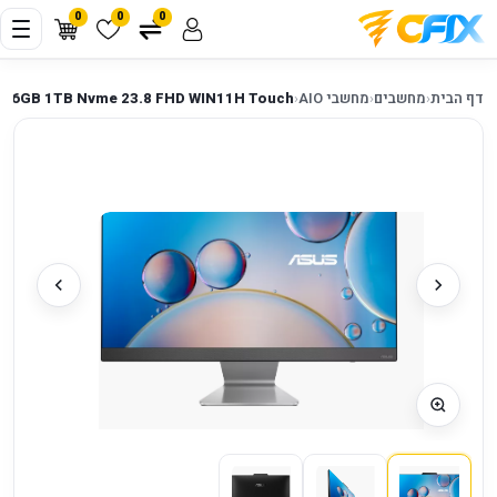
0
0
0
דף הבית
‹
מחשבים
‹
מחשבי AIO
‹
U 16GB 1TB Nvme 23.8 FHD WIN11H Touch