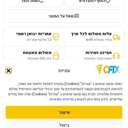
הוסף למועדפים
השווה מוצר
שאל על המוצר
עלות משלוח לכל ארץ
אחריות יבואן רשמי
מחיר משלוח ₪49
12 חודשי אחריות
תמיכה ושירות
תשלום מאובטח
מענה מהיר ומקצועי
תקן SSL מאובטח
עוגיות
תיאור מוצר
מפרט טכני
שאלות נפוצות
האתר עושה שימוש ב "עוגיות" (Cookies) במטרה לתפעל ולשפר את האתר,
להראות לכם פרסום הקשור להעדפותיכם על סמך הרגלי הגלישה והפרופיל שלכם
Wi-Fi 6E(802.11ax)
WIFI
ולמטרות אנלטיות. חברת באג עושה שימוש ב "עוגיות" (Cookies) שלה ושל צדדים
שלישיים. מידע נוסף ניתן למצוא ב
מדיניות הפרטיות
BT 5.3
BlueTooth
אישור
גודל מסך
FullHD "23.8
ביטול
מעבד
Intel® Core™ 7 150U