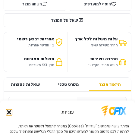
הוסף למועדפים
השווה מוצר
שאל על המוצר
עלות משלוח לכל ארץ
אחריות יבואן רשמי
מחיר משלוח ₪49
12 חודשי אחריות
תמיכה ושירות
תשלום מאובטח
מענה מהיר ומקצועי
תקן SSL מאובטח
תיאור מוצר
מפרט טכני
שאלות נפוצות
מפרט
—
עוגיות
כיסוי סיליקון לטאבלט Redmi pad SE 11
האתר עושה שימוש ב "עוגיות" (Cookies) במטרה לתפעל ולשפר את האתר,
כיסוי סיליקון TPU עמיד בפני זעזועים: עשוי מפולימר ייחודי וקל
להראות לכם פרסום הקשור להעדפותיכם על סמך הרגלי הגלישה והפרופיל שלכם