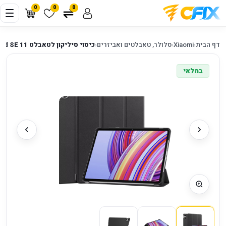
0
0
0
דף הבית
‹
Xiaomi
‹
סלולר, טאבלטים ואביזרים
‹
כיסוי סיליקון לטאבלט Redmi pad SE 11
במלאי