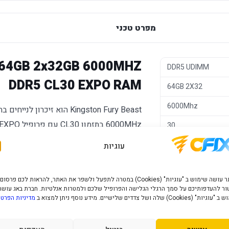
מפרט טכני
5 64GB 2x32GB 6000MHZ
DDR5 UDIMM
DDR5 CL30 EXPO RAM
64GB 2X32
6000Mhz
30
ותאימות למערכות נייחות עדכניות שתומכות בזיכר
AMD EXPO
עוגיות
יתרונות מרכזיים
Dual
האתר עושה שימוש ב "עוגיות" (Cookies) במטרה לתפעל ולשפר את האתר, להראות לכם פרסום
1.4V
נפח
- מאפשר עבודה נוחה יותר עם מספ
ר להעדפותיכם על סמך הרגלי הגלישה והפרופיל שלכם ולמטרות אנלטיות. חברת באג עושה
64GB
לרמת המערכת.
" (Cookies) שלה ושל צדדים שלישיים. מידע נוסף ניתן למצוא ב
מדיניות הפרטי
שחור
תצורת
- מתאימה להתקנה בזוג או ב
כן
2x32GB
האם.