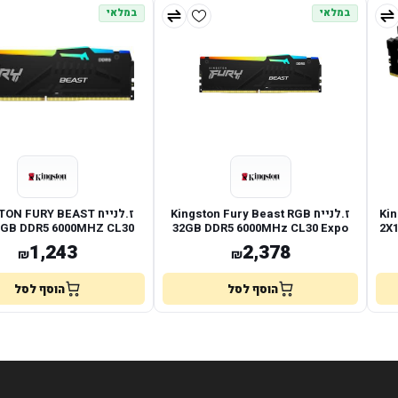
במלאי
במלאי
King
ז.לנייח Kingston Fury Beast RGB
ז.לנייח N FURY BEAST
6GB DDR5 6000MHZ CL30
32GB DDR5 6000MHz CL30 Expo
2X
EXPO XMP
Xmp
1,243
2,378
₪
₪
הוסף לסל
הוסף לסל