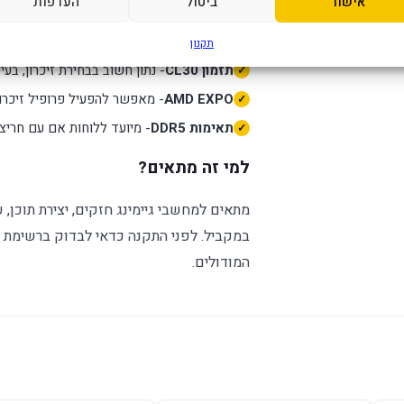
אישור
ביטול
העדפות
מהירות
- מספקת רוחב פס גבוה יותר 
3 שנים
6000MHz
ובשימושים מרובי משימות.
תקנון
תזמון CL30
- נתון חשוב בבחירת זיכרון, בע
AMD EXPO
- מאפשר להפעיל פרופיל זיכרון מתאים דרך OS/UEFI
תאימות DDR5
- מיועד ללוחות אם עם חריצי DDR5 בלבד, ולכן חשוב לוודא תמיכה לפני רכי
למי זה מתאים?
מתאים למחשבי גיימינג חזקים, יצירת תוכן,
במקביל. לפני התקנה כדאי לבדוק ברשימת 
המודולים.