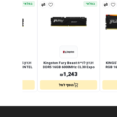
במלאי
במלאי
KINGSTO
זכרון לנייח Kingston Fury Beast
זכרון  Beast DDR5
6400MHZ CL32 INTEL
DDR5 16GB 6000MHz CL30 Expo
RGB 1
XMP
Xmp
2,327
1,243
₪
₪
הוסף לסל
הוסף לס