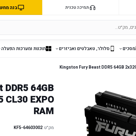
בנה מחשב 
תמיכה טכנית
מסכים
סלולר, טאבלטים ואביזרים
תוכנות ומערכות הפעלה
Kingston Fury Beast DDR5 64GB 2x
st DDR5 64GB
5 CL30 EXPO
RAM
מק״ט:
KF5-64603002