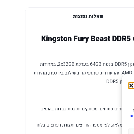
שאלות נפוצות
Kingston Fury Beast DDR
Kingston Fury Beast הוא זיכרון לנייחים בתקן DDR5 בנפח 64GB בערכת 2x32GB, במהירות
6000MHz בתזמון CL30 עם פרופיל AMD EXPO. זהו שדרוג שמתמקד בשילוב בין נפח, מהירות
ון DDR5.
ר יישומים פתוחים, משחקים ותוכנות כבדות בהתאם
ות
ערכה מלאה, לפי מספר החריצים ותצורת הערוצים בלוח