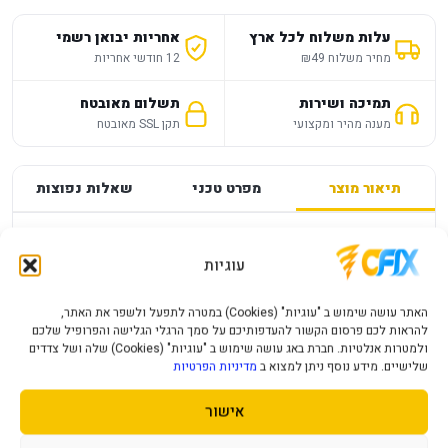
עלות משלוח לכל ארץ
אחריות יבואן רשמי
מחיר משלוח ₪49
12 חודשי אחריות
תמיכה ושירות
תשלום מאובטח
מענה מהיר ומקצועי
תקן SSL מאובטח
תיאור מוצר
מפרט טכני
שאלות נפוצות
מפרט
—
עוגיות
PS4 CRASH BANDICOOT 4 - IT'S ABOUT
האתר עושה שימוש ב "עוגיות" (Cookies) במטרה לתפעל ולשפר את האתר,
TIME EN PLAYSTATION
להראות לכם פרסום הקשור להעדפותיכם על סמך הרגלי הגלישה והפרופיל שלכם
ולמטרות אנלטיות. חברת באג עושה שימוש ב "עוגיות" (Cookies) שלה ושל צדדים
שלישיים. מידע נוסף ניתן למצוא ב
מדיניות הפרטיות
פרטי המוצר יעודכנו בקרוב.
אישור