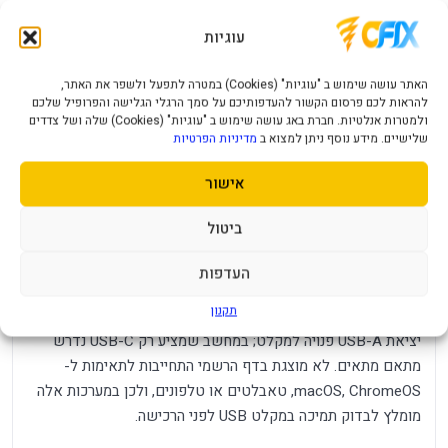
וגלגלת, ורגליות PTFE בעלות חיכוך נמוך מסייעות לתנועה חלקה על
משטח מתאים. זהו עכבר שימוש כללי, לא דגם גיימינג עם DPI
עוגיות
מתכוונן או לחצנים מתוכנתים.
האתר עושה שימוש ב "עוגיות" (Cookies) במטרה לתפעל ולשפר את האתר,
סוללה וניהול צריכת חשמל
להראות לכם פרסום הקשור להעדפותיכם על סמך הרגלי הגלישה והפרופיל שלכם
ולמטרות אנלטיות. חברת באג עושה שימוש ב "עוגיות" (Cookies) שלה ושל צדדים
שלישיים. מידע נוסף ניתן למצוא ב
מדיניות הפרטיות
העכבר פועל באמצעות סוללת AAA אחת וכולל מתג הפעלה, מצב
שינה אוטומטי והתראת סוללה חלשה. Xiaomi אינה מציינת במפרט
אישור
הגלובלי זמן עבודה קבוע, משום שהוא תלוי בסוללה ובאופי
השימוש.
ביטול
תאימות
העדפות
תקנון
המפרט הרשמי מציין תאימות ל-Windows 10. החיבור עצמו דורש
יציאת USB-A פנויה למקלט; במחשב שמציע רק USB-C נדרש
מתאם מתאים. לא מוצגת בדף הרשמי התחייבות לתאימות ל-
macOS, ChromeOS, טאבלטים או טלפונים, ולכן במערכות אלה
מומלץ לבדוק תמיכה במקלט USB לפני הרכישה.