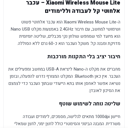
Xiaomi Wireless Mouse Lite – עכבר
אלחוטי קל לעבודה וללימודים
ה-Xiaomi Wireless Mouse Lite הוא עכבר אלחוטי פשוט
ושימושי למחשב, עם חיבור 2.4GHz באמצעות מקלט Nano USB.
הוא מיועד למי שמחפש שולחן נקי מכבלים, שליטה יומיומית
מדויקת ומבנה קל: משקל העכבר הוא כ-60 גרם ללא הסוללה.
חיבור יציב בלי התקנות מורכבות
מחברים את מקלט ה-Nano ליציאת USB-A במחשב ומפעילים את
העכבר. אין כאן Bluetooth: המקלט המצורף נדרש להפעלה, ובזמן
נשיאה אפשר לאחסן אותו בתא הייעודי שבתוך העכבר כדי לצמצם
את הסיכון לאובדן.
שליטה נוחה לשימוש שוטף
חיישן 1000dpi מתאים לגלישה, מסמכים, לימודים ועבודה
משרדית. המבנה הבינוני והסימטרי כולל לחצן ימני, לחצן שמאלי