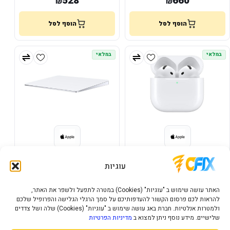
528
660
₪
₪
הוסף לסל
הוסף לסל
במלאי
במלאי
Magic Trackpad - White Multi-
Apple AirPods 4
Touch Surface
עוגיות
635
660
₪
₪
האתר עושה שימוש ב "עוגיות" (Cookies) במטרה לתפעל ולשפר את האתר,
להראות לכם פרסום הקשור להעדפותיכם על סמך הרגלי הגלישה והפרופיל שלכם
הוסף לסל
הוסף לסל
ולמטרות אנלטיות. חברת באג עושה שימוש ב "עוגיות" (Cookies) שלה ושל צדדים
שלישיים. מידע נוסף ניתן למצוא ב
מדיניות הפרטיות