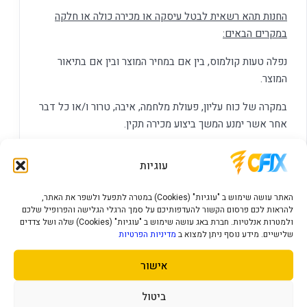
החנות תהא רשאית לבטל עיסקה או מכירה כולה או חלקה
במקרים הבאים
:
נפלה טעות קולמוס, בין אם במחיר המוצר ובין אם בתיאור
המוצר.
במקרה של כוח עליון, פעולת מלחמה, איבה, טרור ו/או כל דבר
אחר אשר ימנע המשך ביצוע מכירה תקין.
הודעה על ביטול המכירה תימסר לקונים בטלפון ו/או בדואר
עוגיות
אלקטרוני לכתובת אשר צויינה בדף ההרשמה.
במקרה ואזל המוצר מהמלאי לאחר שהתבצעה הזמנה, רשאית
האתר עושה שימוש ב "עוגיות" (Cookies) במטרה לתפעל ולשפר את האתר,
להראות לכם פרסום הקשור להעדפותיכם על סמך הרגלי הגלישה והפרופיל שלכם
החנות לבטל את המכירה ו/או להציע מוצר חלופי שווה ערך.
ולמטרות אנלטיות. חברת באג עושה שימוש ב "עוגיות" (Cookies) שלה ושל צדדים
הודעה על ביטול כאמור תיעשה בכתב או בטלפון.
שלישיים. מידע נוסף ניתן למצוא ב
מדיניות הפרטיות
מקרים בהם לא ניתן לבטל עסקה
:
אישור
מוצרים מותאמים אישית או שהורכבו לפי דרישת הלקוח.
ביטול