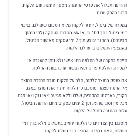
ההודעה תכלול את פרטי ההזמנה: מספר הזמנה, שם הלקוח,
פרטי ההתקשרות.
במקרה של ביטול, יוחזר ללקוח מלוא הסכום ששולם, בניכוי
דמי ביטול בסך 100 ₪, או 5% מסכום העסקה (לפי הנמוך
מביניהם). ההחזר יבוצע תוך 7 ימי עסקים מאישור הביטול,
באמצעי התשלום בו שילם הלקוח.
הזיכוי במקרה של החלפה הינו אישי ולא ניתן להעברה או
למכירה. החלפת פריט תהיה בשווי ערכו בעת ההחלפה.
אם סופק המוצר ללקוח, חלה על הלקוח חובת החזרת המוצר
אל החנות עצמה. מוסכם כי הלקוח יחזיר את המוצר במצב
מקורי, באריזתו המקורית, שלם וללא פגיעה ו/או נזק ו/או פגם
מכל מין וסוג שהוא, תוך 2 ימים עסקים מיום הודעת הביטול.
עלות ההחזרה תחול על הלקוח.
מוסכם בין הצדדים כי הלקוח יחוייב בתשלום מלא בגין דמי
משלוח, וזאת במידה והמוצר כבר נשלח ללקוח.