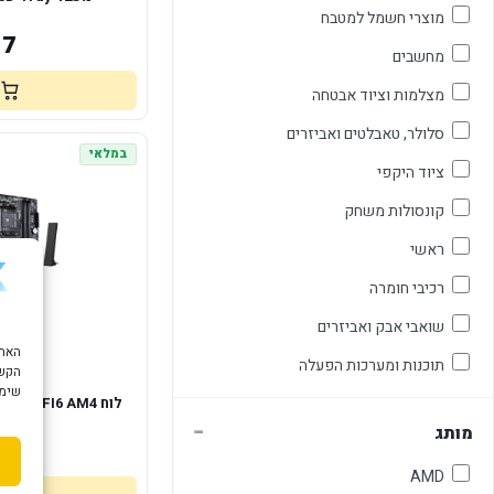
מוצרי חשמל למטבח
17
מחשבים
מצלמות וציוד אבטחה
סלולר, טאבלטים ואביזרים
במלאי
ציוד היקפי
קונסולות משחק
ראשי
רכיבי חומרה
שואבי אבק ואביזרים
תוכנות ומערכות הפעלה
הקשו
שימוש ב "עוגיות
לוח  WIFI6 AM4
o-ATX
−
מותג
1
AMD