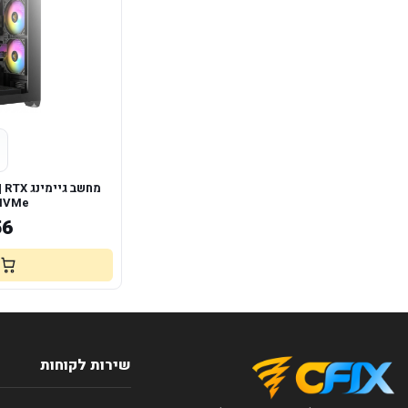
מחשב גי
 NVMe
56
שירות לקוחות