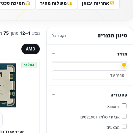
אחריות יבואן
משלוח מהיר
תמיכה טכני
מציג
1–12
מתוך
75
מו
סינון מוצרים
נקה הכל
AMD
−
מחיר
במלאי
−
קטגוריה
Xiaomi
אביזרי סלולר וטאבלטים
מבצעים
מעבד AMD Ryzen 7 9800X3D Tray