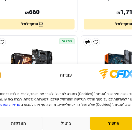
660
1,7
₪
₪
הוסף לסל
הוסף לסל
במלאי
עוגיות
האתר עושה שימוש ב "עוגיות" (Cookies) במטרה לתפעל ולשפר את האתר, להראות לכם פרסום
ר להעדפותיכם על סמך הרגלי הגלישה והפרופיל שלכם ולמטרות אנלטיות. חברת באג עושה
" (Cookies) שלה ושל צדדים שלישיים. מידע נוסף ניתן למצוא ב
מדיניות הפרטי
Gigabyte B550M GAMING X
לוח אם ABYTE A520M DS3H V2 1.0 AM4
AMD MICRO-ATX
DDR4 Micr
303
50
₪
₪
אישור
ביטול
העדפות