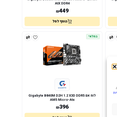
AtX DDR4
449
₪
הוסף לסל
במלאי
ות
GIG
לוח אם Gigabyte B840M D2H 1.2 X3D DDR5
AM5 Micro-Atx
396
₪