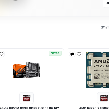
ת
צרים
במלאי
לוח אם Gigabyte B850M DS3H DDR5 2.5GbE