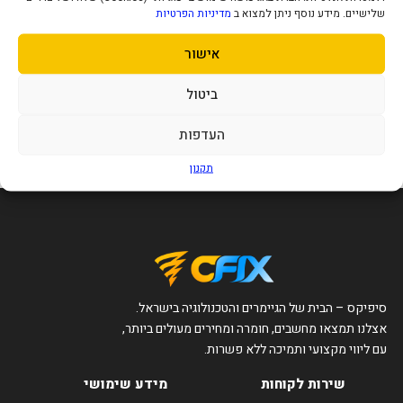
שלישיים. מידע נוסף ניתן למצוא ב
מדיניות הפרטיות
אישור
מתג לא מנוהל גיגהביט D-Link 16
Port Unmanaged 1GB Switch
290
ביטול
₪
העדפות
הוסף לסל
תקנון
סיפיקס – הבית של הגיימרים והטכנולוגיה בישראל.
אצלנו תמצאו מחשבים, חומרה ומחירים מעולים ביותר,
עם ליווי מקצועי ותמיכה ללא פשרות.
שירות לקוחות
מידע שימושי