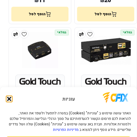
11
20
₪
₪
הוסף לסל
הוסף לסל
במלאי
במלאי
KVM SWITCH 2 Ports HDMI 2.O
KVM SWITCH 2 ports HDMI 2.0
KVM Wired Remote Switch With
GOLD TOUCH
עוגיות
Cables 4k@60Hz GOLD TOUCH
330
356
₪
₪
האתר עושה שימוש ב "עוגיות" (Cookies) במטרה לתפעל ולשפר את האתר,
להראות לכם פרסום הקשור להעדפותיכם על סמך הרגלי הגלישה והפרופיל שלכם
הוסף לסל
הוסף לסל
ולמטרות אנלטיות. חברת באג עושה שימוש ב "עוגיות" (Cookies) שלה ושל צדדים
שלישיים. מידע נוסף ניתן למצוא ב
מדיניות הפרטיות