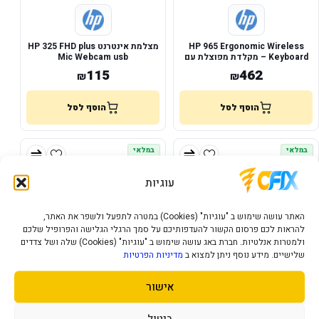
HP 965 Ergonomic Wireless
מצלמת אינטרנט HP 325 FHD plus
Keyboard – מקלדת מפוצלת עם
Mic Webcam usb
Numpad נפרד
115
462
₪
₪
הוסף לסל
הוסף לסל
במלאי
במלאי
עוגיות
האתר עושה שימוש ב "עוגיות" (Cookies) במטרה לתפעל ולשפר את האתר,
להראות לכם פרסום הקשור להעדפותיכם על סמך הרגלי הגלישה והפרופיל שלכם
ולמטרות אנלטיות. חברת באג עושה שימוש ב "עוגיות" (Cookies) שלה ושל צדדים
שלישיים. מידע נוסף ניתן למצוא ב
מדיניות הפרטיות
אישור
HP 255 – עכבר אלחוטי Bluetooth
מטען מקורי 65W / 19.5V / 4.5x3.0
ו-2.4GHz
HP
ביטול