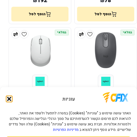
192
78
₪
₪
הוסף לסל
הוסף לסל
במלאי
במלאי
עכבר קומפקטי LOGITECH M196
עכבר אלחוטי Logitech M171
1000DPI OFF-WHITE
BT up to 12 Month battery
עוגיות
Graphite
55
44
₪
₪
האתר עושה שימוש ב "עוגיות" (Cookies) במטרה לתפעל ולשפר את האתר,
להראות לכם פרסום הקשור להעדפותיכם על סמך הרגלי הגלישה והפרופיל שלכם
הוסף לסל
הוסף לסל
ולמטרות אנלטיות. חברת באג עושה שימוש ב "עוגיות" (Cookies) שלה ושל צדדים
שלישיים. מידע נוסף ניתן למצוא ב
מדיניות הפרטיות