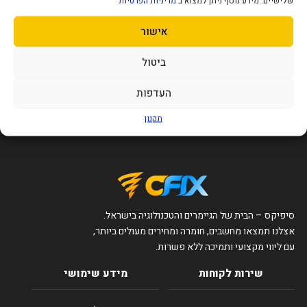
שלישיים. מידע נוסף ניתן למצוא ב
מדיניות הפרטיות
מארז חיצוני ל-2 דיסקים Maivo
תחנת עגינה ושכפול לשני דיסקים
אישור
3.5/2.5 MAIVO USB3.0 Dual Bay
Hdd 3.5 Dual Bay USB3.2 Raid
166
250
₪
₪
ביטול
הוסף לסל
הוסף לסל
העדפות
תקנון
סיפיקס – הבית של הגיימרים והטכנולוגיה בישראל.
אצלנו תמצאו מחשבים, חומרה ומחירים מעולים ביותר,
עם ליווי מקצועי ותמיכה ללא פשרות.
שירות לקוחות
מידע שימושי