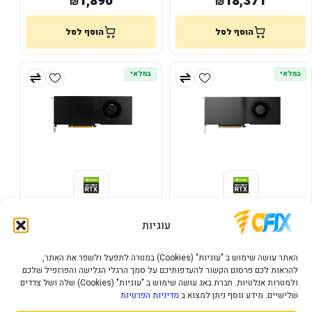
1,890
18,371
₪
₪
הוסף לסל
הוסף לסל
במלאי
במלאי
NVIDIA Quadro Ampere RTX
NVIDIA Quadro Ampere RTX
A4500 ADA 24GB 4XDP
A5000 ADA 32GB 4XDP
עוגיות
10,560
17,168
₪
₪
האתר עושה שימוש ב "עוגיות" (Cookies) במטרה לתפעל ולשפר את האתר,
להראות לכם פרסום הקשור להעדפותיכם על סמך הרגלי הגלישה והפרופיל שלכם
הוסף לסל
הוסף לסל
ולמטרות אנלטיות. חברת באג עושה שימוש ב "עוגיות" (Cookies) שלה ושל צדדים
שלישיים. מידע נוסף ניתן למצוא ב
מדיניות הפרטיות