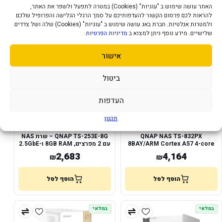
האתר עושה שימוש ב "עוגיות" (Cookies) במטרה לתפעל ולשפר את האתר,
הוסף לסל
הוסף לסל
להראות לכם פרסום הקשור להעדפותיכם על סמך הרגלי הגלישה והפרופיל שלכם
ולמטרות אנלטיות. חברת באג עושה שימוש ב "עוגיות" (Cookies) שלה ושל צדדים
שלישיים. מידע נוסף ניתן למצוא ב
מדיניות הפרטיות
במלאי
במלאי
אישור
ביטול
העדפות
תקנון
QNAP NAS TS-832PX
QNAP TS-253E-8G – שרת NAS
8BAY/ARM Cortex A57 4-core
עם 2 מפרצים, 8GB RAM ו-2.5GbE
1.7GHz/2x10GbE/SFP
כפול
2,683
4,164
₪
₪
הוסף לסל
הוסף לסל
במלאי
במלאי