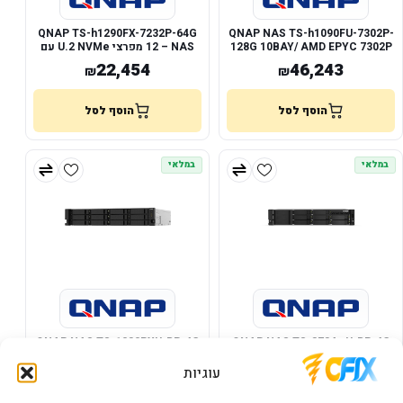
QNAP TS-h1290FX-7232P-64G
QNAP NAS TS-h1090FU-7302P-
128G 10BAY/ AMD EPYC 7302P
– NAS ‏12 מפרצי U.2 NVMe עם
25GbE
16-core 3.3GHz/128GB RAM
22,454
46,243
₪
₪
הוסף לסל
הוסף לסל
במלאי
במלאי
QNAP NAS TS-1232PXU-RP-4G
QNAP NAS TS-873AeU-RP-4G
12BAY/ARM Cortex A57 4-core
8BAY/AMD Ryzen 4-
1.7GHz/4GB RAM
core2.2GHz/2x2.5GbE/4GB
עוגיות
8,128
11,459
₪
₪
RAM