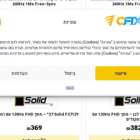
240Hz 1Ms Free-Sync
240Hz 1Ms Fr
528
70
₪
₪
עוגיות
הוסף לסל
הוסף לסל
האתר עושה שימוש ב "עוגיות" (Cookies) במטרה לתפעל ולשפר את האתר, להראות לכם פרסום
במלאי
ר להעדפותיכם על סמך הרגלי הגלישה והפרופיל שלכם ולמטרות אנלטיות. חברת באג עושה
" (Cookies) שלה ושל צדדים שלישיים. מידע נוסף ניתן למצוא ב
מדיניות הפרטי
אישור
ביטול
העדפות
תקנון
Solid F2712YW ‏27״ לבן – מסך FHD ‏120Hz עם
Solid F2712Y ‏27״ – מסך FHD ‏120Hz עם רמקולים
מקולים
369
38
₪
₪