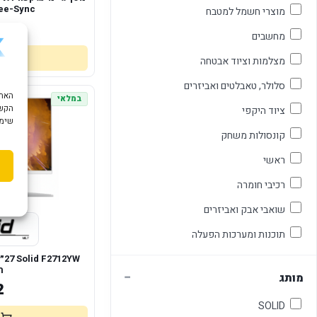
ee-Sync
מוצרי חשמל למטבח
1
מחשבים
מצלמות וציוד אבטחה
סלולר, טאבלטים ואביזרים
במלאי
הקשו
ציוד היקפי
שימוש ב "עוגיות
קונסולות משחק
ראשי
רכיבי חומרה
שואבי אבק ואביזרים
תוכנות ומערכות הפעלה
ר
−
מותג
2
SOLID