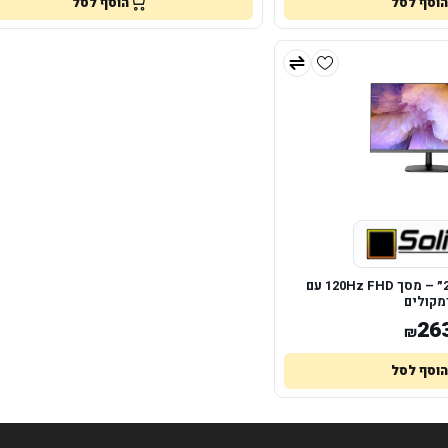
הוסף לסל
הוסף לסל
Solid F2412Y ‏23.8״ – מסך FHD ‏120Hz עם
מקולים
26
₪
הוסף לסל