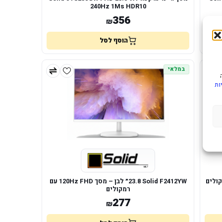
240Hz 1Ms HDR10
356
₪
הוסף לסל
במלאי
ות
Solid F2412YW ‏23.8״ לבן – מסך FHD ‏120Hz עם
רמקולים
277
₪