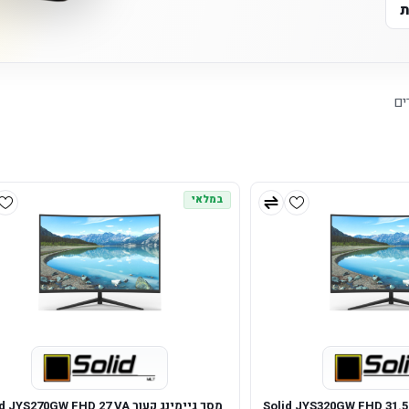
ת
ים
במלאי
יימינג קעור Solid JYS320GW FHD 31.5 VA
מסך גיימינג קעור JYS270GW FHD 27 VA