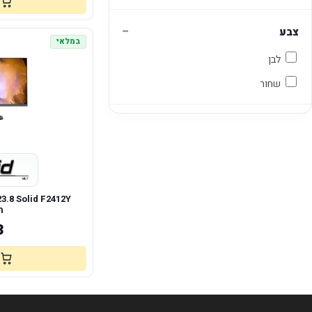
−
צבע
במלאי
לבן
שחור
ר
3