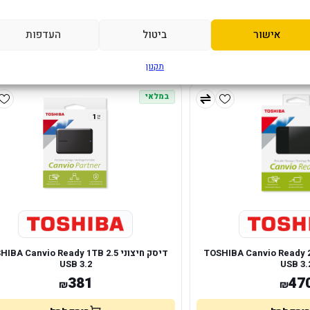
HDD/5Y/(512MB-7200RPM)
7200RP
1,441
2,7
₪
₪
אישור
ביטול
העדפות
הוסף לסל
הוסף לסל
תקנון
במלאי
ני TOSHIBA Canvio Ready 2TB 2.5
דיסק חיצוני BA Canvio Ready 1TB 2.5
USB 3.2
USB 3.
381
47
₪
₪