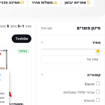
אחריות יבואן
משלוח מהיר
תמיכה טכני
מציג
1–5
מתוך
5
מוצר
סינון מוצרים
נקה הכל
Toshiba
−
מחיר
במלאי
−
קטגוריה
Xiaomi
אביזרי סלולר וטאבלטים
הקשו
מבצעים
שימוש ב "עוגיות
AS HDD/(256MB-