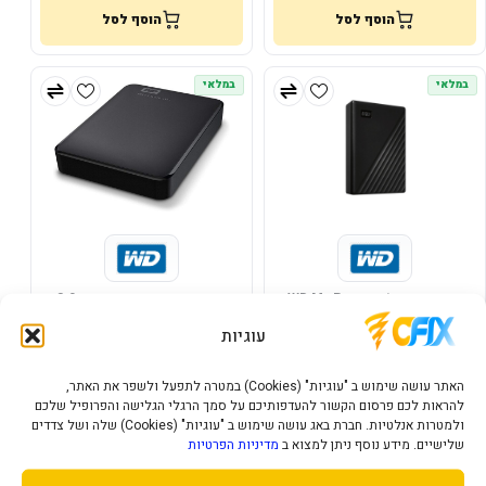
הוסף לסל
הוסף לסל
במלאי
במלאי
דיסק חיצוני WD My Passport
דיסק קשיח חיצוני בחיבור 3.0
Western Digital 6TB Elements
4TB USB 3.1 2.5
2.5inch
עוגיות
1,005
741
₪
₪
האתר עושה שימוש ב "עוגיות" (Cookies) במטרה לתפעל ולשפר את האתר,
הוסף לסל
הוסף לסל
להראות לכם פרסום הקשור להעדפותיכם על סמך הרגלי הגלישה והפרופיל שלכם
ולמטרות אנלטיות. חברת באג עושה שימוש ב "עוגיות" (Cookies) שלה ושל צדדים
שלישיים. מידע נוסף ניתן למצוא ב
מדיניות הפרטיות
במלאי
במלאי