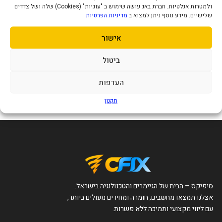
ולמטרות אנלטיות. חברת באג עושה שימוש ב "עוגיות" (Cookies) שלה ושל צדדים
שלישיים. מידע נוסף ניתן למצוא ב
מדיניות הפרטיות
אישור
טאבלט POCO Pad 8GB+256GB
בצבע כחול
ביטול
1,499
₪
העדפות
הוסף לסל
תקנון
סיפיקס – הבית של הגיימרים והטכנולוגיה בישראל.
אצלנו תמצאו מחשבים, חומרה ומחירים מעולים ביותר,
עם ליווי מקצועי ותמיכה ללא פשרות.