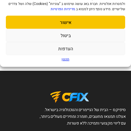
ולמטרות אנלטיות. חברת באג עושה שימוש ב "עוגיות" (Cookies) שלה ושל צדדים
שלישיים. מידע נוסף ניתן למצוא ב
מדיניות הפרטיות
אישור
תיק גב 17 ליטר דגם Mi City
תיק גב 21 ליטר דוחה מים דגם
Backpack 2 אפור כהה
Xiaomi Commuter Backpack
ביטול
בצבע כחול בהיר
199
269
₪
₪
העדפות
הוסף לסל
הוסף לסל
תקנון
סיפיקס – הבית של הגיימרים והטכנולוגיה בישראל.
אצלנו תמצאו מחשבים, חומרה ומחירים מעולים ביותר,
עם ליווי מקצועי ותמיכה ללא פשרות.