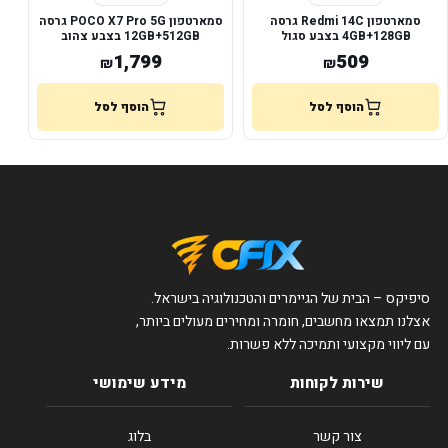
סמארטפון Redmi 14C גרסה
סמארטפון POCO X7 Pro 5G גרסה
4GB+128GB בצבע סגול
12GB+512GB בצבע צהוב
1,799
509
₪
₪
הוסף לסל
הוסף לסל
סיפיקס – הבית של הגיימרים והטכנולוגיה בישראל.
אצלנו תמצאו מחשבים, חומרה ומחירים מעולים ביותר,
עם ליווי מקצועי ותמיכה ללא פשרות.
שירות לקוחות
מידע שימושי
צור קשר
בלוג