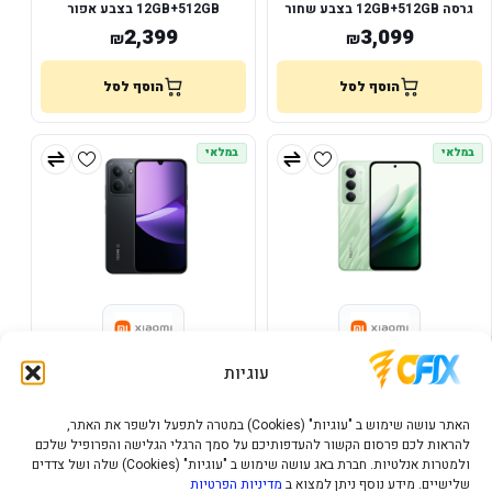
גרסה 12GB+512GB בצבע שחור
12GB+512GB בצבע אפור
2,399
3,099
₪
₪
הוסף לסל
הוסף לסל
במלאי
במלאי
סמארטפון Redmi 15 5G גרסה
סמארטפון Redmi 15C 5G גרסה
עוגיות
8GB+256GB בצבע ירוק
8GB+256GB בצבע שחור
799
899
₪
₪
האתר עושה שימוש ב "עוגיות" (Cookies) במטרה לתפעל ולשפר את האתר,
להראות לכם פרסום הקשור להעדפותיכם על סמך הרגלי הגלישה והפרופיל שלכם
הוסף לסל
הוסף לסל
ולמטרות אנלטיות. חברת באג עושה שימוש ב "עוגיות" (Cookies) שלה ושל צדדים
שלישיים. מידע נוסף ניתן למצוא ב
מדיניות הפרטיות