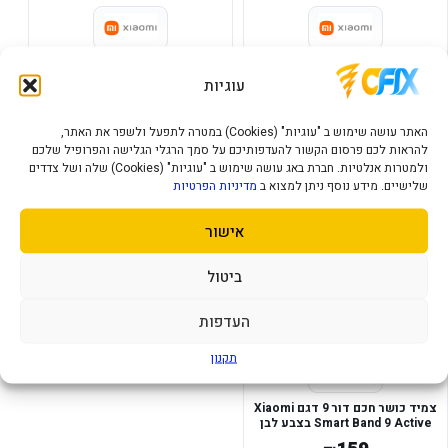
צמיד כושר חכם דגם Xiaomi
צמיד כושר חכם דור 10 דגם
Smart Band 8 Pro בצבע אפור
Xiaomi Smart Band 10 בצבע
עוגיות
שחור
239
389
₪
₪
האתר עושה שימוש ב "עוגיות" (Cookies) במטרה לתפעל ולשפר את האתר,
להראות לכם פרסום הקשור להעדפותיכם על סמך הרגלי הגלישה והפרופיל שלכם
הוסף לסל
הוסף לסל
ולמטרות אנלטיות. חברת באג עושה שימוש ב "עוגיות" (Cookies) שלה ושל צדדים
שלישיים. מידע נוסף ניתן למצוא ב
מדיניות הפרטיות
במלאי
אישור
ביטול
העדפות
תקנון
צמיד כושר חכם דור 9 דגם Xiaomi
Smart Band 9 Active בצבע לבן