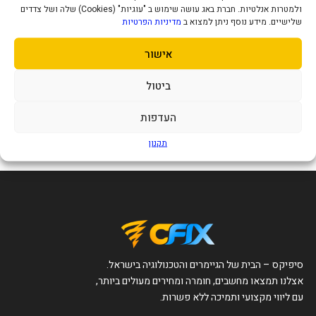
ולמטרות אנלטיות. חברת באג עושה שימוש ב "עוגיות" (Cookies) שלה ושל צדדים
שלישיים. מידע נוסף ניתן למצוא ב
מדיניות הפרטיות
אישור
קורקינט חשמלי שיאומי דור 5 דגם
Xiaomi Electric Scooter 5
ביטול
2,190
₪
העדפות
הוסף לסל
תקנון
סיפיקס – הבית של הגיימרים והטכנולוגיה בישראל.
אצלנו תמצאו מחשבים, חומרה ומחירים מעולים ביותר,
עם ליווי מקצועי ותמיכה ללא פשרות.